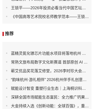
王锁平——2026年投资必看当代中国艺坛最值得收藏书画家
《中国高等艺术院校名师教学范本——王锁平书法作品选》出版发行
推荐
蓝精灵氮化镓芯片功能水项目将落地杭州 构建大健康产学研全产业链新格局
常熟文旅布局数字文化新赛道 首部原创 AI 漫剧《山海元境》在常熟正式启动
蕲艾优品奖花落艾修堂，2026李时珍大会再定艾灸行业新风向
“韵味杭州·游礼相伴” 2026杭州伴手礼创意设计大赛开启征集
赋能设计智变 重塑行业生态｜上海桐识科技以AI精准测绘技术闪耀2025福布斯设计师评选盛典
深耕全国市场赋能生态富民：全力推广钙果特色农林全链产业
大金持续入选《创新动能：全球百强》，重新定义创新领导力