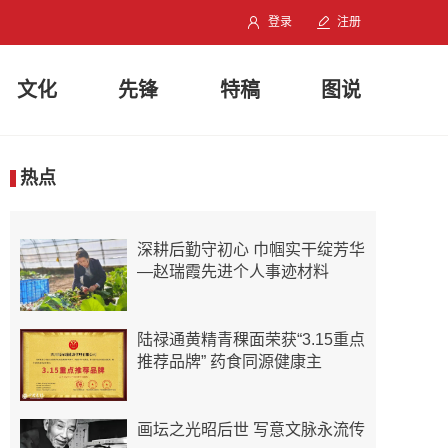
登录
注册
文化
先锋
特稿
图说
热点
深耕后勤守初心 巾帼实干绽芳华
—赵瑞霞先进个人事迹材料
陆禄通黄精青稞面荣获“3.15重点
推荐品牌” 药食同源健康主
画坛之光昭后世 写意文脉永流传