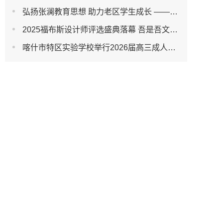
弘扬张澜教育思想 助力老区学生成长 ——澜之教育基金会在沂蒙革命老区沂南县举行公益捐赠活动
2025福布斯设计师评选盛典落幕 吾是吾文化科技以4D全息技术赋能AI设计新变革
喀什市特区实验学校举行2026届高三成人礼暨高考送考仪式