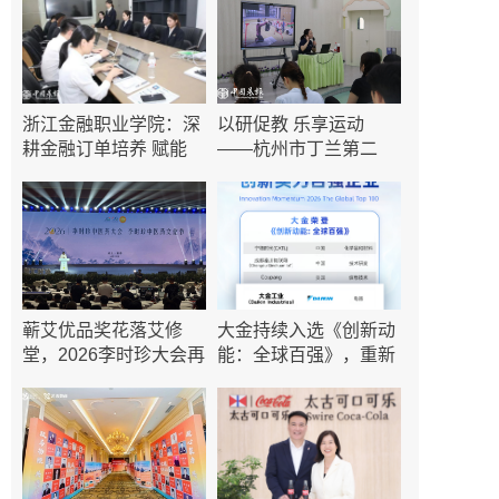
浙江金融职业学院：深
以研促教 乐享运动
耕金融订单培养 赋能
——杭州市丁兰第二
蕲艾优品奖花落艾修
大金持续入选《创新动
堂，2026李时珍大会再
能：全球百强》，重新
定
定