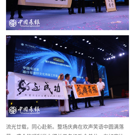
流光廿载，同心赴新。整场庆典在欢声笑语中圆满落