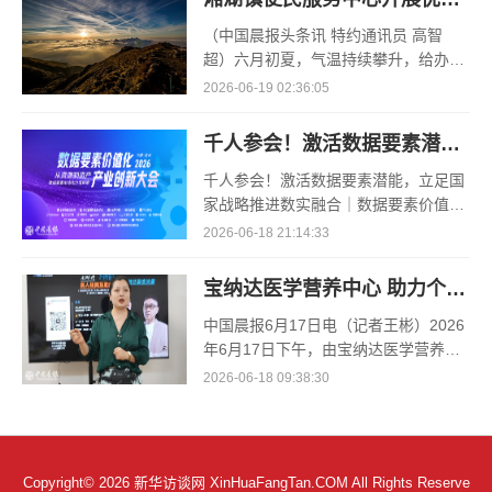
（中国晨报头条讯 特约通讯员 高智
超）六月初夏，气温持续攀升，给办事
群众出行带来诸多不便。为切实减轻辖
2026-06-19 02:36:05
区大学生创业者的办事负担，规避高温
奔波难题，湘湖镇便民服务中心
千人参会！激活数据要素潜能，立足国家战略推进数实融合｜数据要素价值化与产业创新大会成功举办
千人参会！激活数据要素潜能，立足国
家战略推进数实融合｜数据要素价值化
与产业创新大会成功举办6 月 18 日，
2026-06-18 21:14:33
数据要素价值化与产业创新大会在杭州
隆重举办。本次大会紧扣
宝纳达医学营养中心 助力个体IP破圈成长—— “真人矩阵互助成军沙龙·上海站”引爆流量新思路
中国晨报6月17日电（记者王彬）2026
年6月17日下午，由宝纳达医学营养中
心主办、智昊轻创俱乐部承办的“真人矩
2026-06-18 09:38:30
阵互助成军沙龙”在静安区君说乎之家火
热举行。来自大健康
Copyright© 2026 新华访谈网 XinHuaFangTan.COM All Rights Reserve