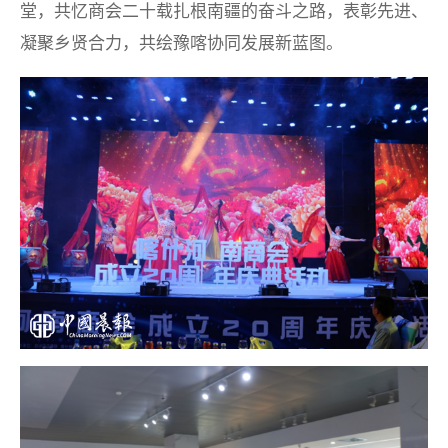
堂，共忆商会二十载扎根南疆的奋斗之路，表彰先进、
凝聚乡贤合力，共绘豫喀协同发展新蓝图。