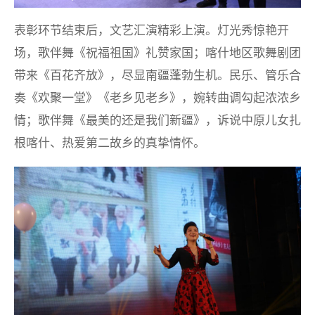
表彰环节结束后，文艺汇演精彩上演。灯光秀惊艳开
场，歌伴舞《祝福祖国》礼赞家国；喀什地区歌舞剧团
带来《百花齐放》，尽显南疆蓬勃生机。民乐、管乐合
奏《欢聚一堂》《老乡见老乡》，婉转曲调勾起浓浓乡
情；歌伴舞《最美的还是我们新疆》，诉说中原儿女扎
根喀什、热爱第二故乡的真挚情怀。