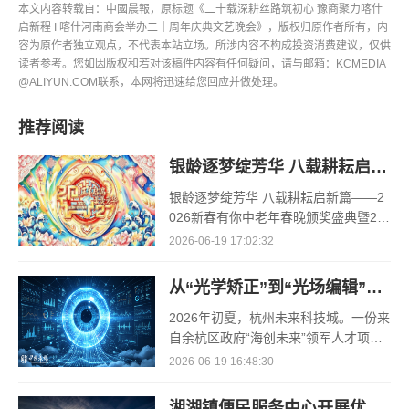
本文内容转载自：中國晨報，原标题《二十载深耕丝路筑初心 豫商聚力喀什
启新程 I 喀什河南商会举办二十周年庆典文艺晚会》，版权归原作者所有，内
容为原作者独立观点，不代表本站立场。所涉内容不构成投资消费建议，仅供
读者参考。您如因版权和若对该稿件内容有任何疑问，请与邮箱：KCMEDIA
@ALIYUN.COM联系，本网将迅速给您回应并做处理。
推荐阅读
银龄逐梦绽芳华 八载耕耘启新篇
银龄逐梦绽芳华 八载耕耘启新篇——2
026新春有你中老年春晚颁奖盛典暨20
27《玉羊启瑞·羕羙芳华》中老年春晚
2026-06-19 17:02:32
启动6月12日，2026新春有你全国中老
年春晚颁奖典礼暨20
从“光学矫正”到“光场编辑”：眼光智科获余杭领军人才项目加持，重塑视觉健康产业逻辑
2026年初夏，杭州未来科技城。一份来
自余杭区政府“海创未来”领军人才项目
的公示名单，让一家成立不足两年的科
2026-06-19 16:48:30
技企业浮出水面——浙江眼光智慧科技
有限公司;这不仅
湘湖镇便民服务中心开展优化大学生创业补贴申领服务行动