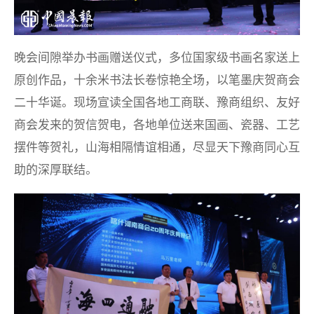
晚会间隙举办书画赠送仪式，多位国家级书画名家送上
原创作品，十余米书法长卷惊艳全场，以笔墨庆贺商会
二十华诞。现场宣读全国各地工商联、豫商组织、友好
商会发来的贺信贺电，各地单位送来国画、瓷器、工艺
摆件等贺礼，山海相隔情谊相通，尽显天下豫商同心互
助的深厚联结。