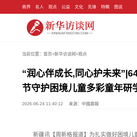
商界
名人
观点
公益
文化
先锋
特稿
图说
当前位置：首页>
新华访谈网
>
观点
“润心伴成长,同心护未来”|
节守护困境儿童多彩童年研
2026-06-24 11:40:12
来源：中國晨報
新疆讯【周新格报道】为扎实做好困境儿