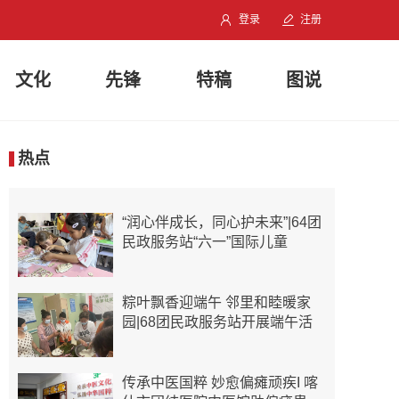
登录
注册
文化
先锋
特稿
图说
热点
“润心伴成长，同心护未来”|64团
民政服务站“六一”国际儿童
粽叶飘香迎端午 邻里和睦暖家
园|68团民政服务站开展端午活
传承中医国粹 妙愈偏瘫顽疾I 喀