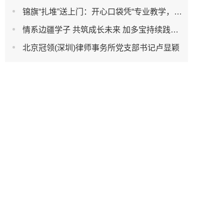
锦旗“扎堆”送上门：开心口袋凭“专业教学，有爱陪伴”赢家长口碑
情系边疆学子 共筑成长未来 加多宝持续践行教育公益责任
北京冠领(深圳)律师事务所党支部书记卢显颖