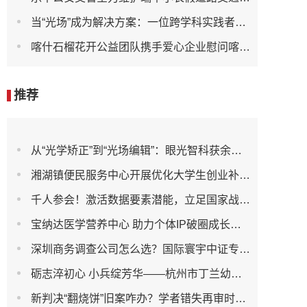
当“光场”成为解决方案：一位跨学科实践者重写的视觉健康底层逻辑
喀什石榴花开公益团队携手爱心企业慰问喀什地区体育运动学校篮球队运动健儿
推荐
从“光学矫正”到“光场编辑”：眼光智科获余杭领军人才项目加持，重塑视觉健康产业逻辑
湘湖镇便民服务中心开展优化大学生创业补贴申领服务行动
千人参会！激活数据要素潜能，立足国家战略推进数实融合｜数据要素价值化与产业创新大会成功举办
宝纳达医学营养中心 助力个体IP破圈成长—— “真人矩阵互助成军沙龙·上海站”引爆流量新思路
深圳商务调查公司怎么选？国际寰宇中证专业解析
砺志淬初心 小兵绽芳华——杭州市丁兰幼儿园大班军训主题活动
新判决“翻烧饼”旧案咋办？学者错失再审时效，“院长发现”机制迎大考