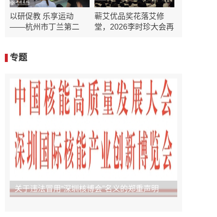
以研促教 乐享运动
蕲艾优品奖花落艾修
——杭州市丁兰第二
堂，2026李时珍大会再
定
专题
关于违法冒用“深圳核博会”名义的郑重声明