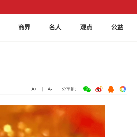
商界
名人
观点
公益
A+
A-
分享到：