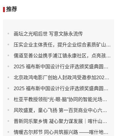
推荐
画坛之光昭后世 写意文脉永流传
压实企业主体责任，提升企业综合素质矿山企业安全管理的思考
儒道至善公益携手浦江镇永康社区，点亮孩童多彩童年
2025 福布斯中国设计行业评选颁奖盛典圆满举行
北京政鸿电影厂创始人封政鸿受邀参加2026年度抹茶产业大会
2025 福布斯中国设计行业评选颁奖盛典圆满举行
杜亚平教授领衔“光-眼-脑”协同的智能光场视觉健康系统研发及产业化项目正式启动
风吹盛夏，童心飞扬 第一百货商业中心六六活动精彩来袭
晋新同乐聚乡情 凝心聚力谋发展｜喀什山西商会开展嘉年华团建活动
情暖古尔邦节 同心共筑振兴路 ——喀什地区电器行业协会慰问驻村工作队