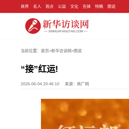
商界
名人
观点
公益
文化
先锋
特稿
图说
当前位置：首页>
新华访谈网
>
图说
“接”红运!
2026-06-04 20:46:10
来源：商广网