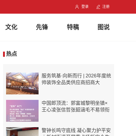
登录
注册
文化
先锋
特稿
图说
热点
服务筑基·向新而行 | 2026年度统
帅装饰全品类供应商招商大
中国郎顶流：郭富城黎明坐镇×
王心凌张信哲张韶涵毛不易领衔
警钟长鸣守底线 凝心聚力护平安