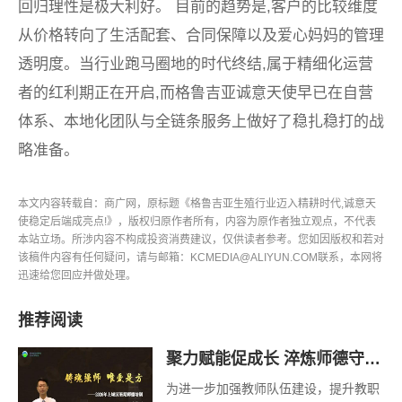
回归理性是极大利好。 目前的趋势是,客户的比较维度
从价格转向了生活配套、合同保障以及爱心妈妈的管理
透明度。当行业跑马圈地的时代终结,属于精细化运营
者的红利期正在开启,而格鲁吉亚诚意天使早已在自营
体系、本地化团队与全链条服务上做好了稳扎稳打的战
略准备。
本文内容转载自：商广网，原标题《格鲁吉亚生殖行业迈入精耕时代,诚意天
使稳定后端成亮点!》，版权归原作者所有，内容为原作者独立观点，不代表
本站立场。所涉内容不构成投资消费建议，仅供读者参考。您如因版权和若对
该稿件内容有任何疑问，请与邮箱：KCMEDIA@ALIYUN.COM联系，本网将
迅速给您回应并做处理。
推荐阅读
聚力赋能促成长 淬炼师德守初心——杭州市丁兰幼儿园2025学年第二学期暑期师德培训
为进一步加强教师队伍建设，提升教职