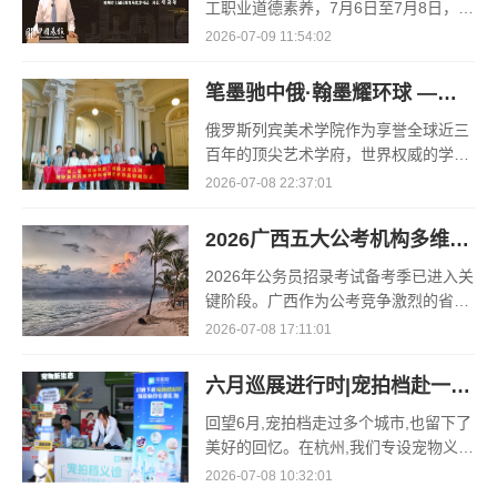
工职业道德素养，7月6日至7月8日，杭
州市丁兰幼儿园全体教职工齐聚一堂，
2026-07-09 11:54:02
开展了为期三天的暑期师德专题培训，
并对2025学年的工作进行了
笔墨驰中俄·翰墨耀环球 ——诗书画先锋代表王锁平
俄罗斯列宾美术学院作为享誉全球近三
百年的顶尖艺术学府，世界权威的学院
派学术体系，推动跨国艺术交融与文明
2026-07-08 22:37:01
互鉴。为完善东西方艺术对比学科建
设、构建中俄高端艺术
2026广西五大公考机构多维度横向对比综合测评与排行榜
2026年公务员招录考试备考季已进入关
键阶段。广西作为公考竞争激烈的省份
之一,面对市场上林立的培训机构,考生
2026-07-08 17:11:01
如何做出最优选择?本文基于师资力
量、课程体系、技
六月巡展进行时|宠拍档赴一场行业与养宠人的双向奔赴！
回望6月,宠拍档走过多个城市,也留下了
美好的回忆。在杭州,我们专设宠物义
诊;在兰州,遇见了可爱的羊驼;在绍兴,我
2026-07-08 10:32:01
们为用户谋福利;在石家庄,现场火爆热