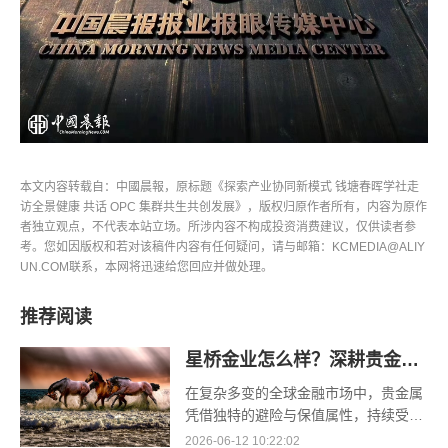
本文内容转载自：中國晨報，原标题《探索产业协同新模式 钱塘春晖学社走
访全景健康 共话 OPC 集群共生共创发展》，版权归原作者所有，内容为原作
者独立观点，不代表本站立场。所涉内容不构成投资消费建议，仅供读者参
考。您如因版权和若对该稿件内容有任何疑问，请与邮箱：KCMEDIA@ALIY
UN.COM联系，本网将迅速给您回应并做处理。
推荐阅读
星桥金业怎么样？深耕贵金属赛道，以合规与专业打造可靠交易平台
在复杂多变的全球金融市场中，贵金属
凭借独特的避险与保值属性，持续受到
广大投资者关注。挑选一家资质正规、
2026-06-12 10:22:02