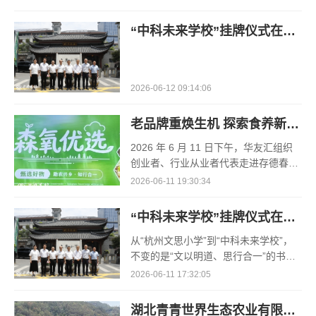
风控严谨、服务贴心的交易平台，是参
与贵金属投资的第一步
“中科未来学校”挂牌仪式在杭州市钱塘区文思小学(海达书院)成功举行
2026-06-12 09:14:06
老品牌重焕生机 探索食养新路径 华友汇走访存德春共话产业高质量发展
2026 年 6 月 11 日下午，华友汇组织
创业者、行业从业者代表走进存德春食
养（杭州）健康科技有限公司，开展实
2026-06-11 19:30:34
地走访与行业交流研讨活动。本次活动
围绕食养产业发展、老品
“中科未来学校”挂牌仪式在杭州市钱塘区文思小学（海达书院）成功举行
从“杭州文思小学”到“中科未来学校”，
不变的是“文以明道、思行合一”的书院
初心。这是科技与人文的深情相拥，是
2026-06-11 17:32:05
书院传统与前沿科学的跨时空对话。
湖北青青世界生态农业有限公司创始人杜家雷