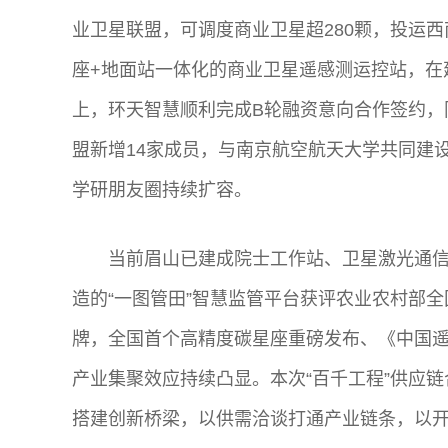
业卫星联盟，可调度商业卫星超280颗，投运
座+地面站一体化的商业卫星遥感测运控站，在
上，环天智慧顺利完成B轮融资意向合作签约，
盟新增14家成员，与南京航空航天大学共同建
学研朋友圈持续扩容。
当前眉山已建成院士工作站、卫星激光通
造的“一图管田”智慧监管平台获评农业农村部
牌，全国首个高精度碳星座重磅发布、《中国遥
产业集聚效应持续凸显。本次“百千工程”供应
搭建创新桥梁，以供需洽谈打通产业链条，以