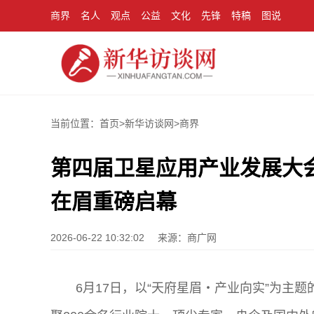
商界
名人
观点
公益
文化
先锋
特稿
图说
当前位置：首页>
新华访谈网
>
商界
第四届卫星应用产业发展大会
在眉重磅启幕
2026-06-22 10:32:02
来源：商广网
6月17日，以“天府星眉・产业向实”为主