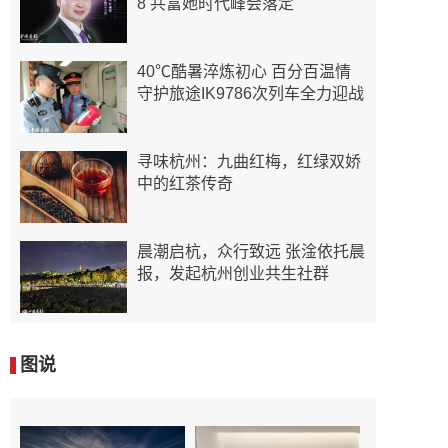
8 共富她时代峰会落定
40℃酷暑淬炼初心 百分百温情
守护旅途IK9786次列车全力迎战
寻味杭州：九曲红梅，红绿双娇
中的红茶传奇
晨潮启杭，众行致远 张淦依托晨
报，发起杭州创业共生社群
图说