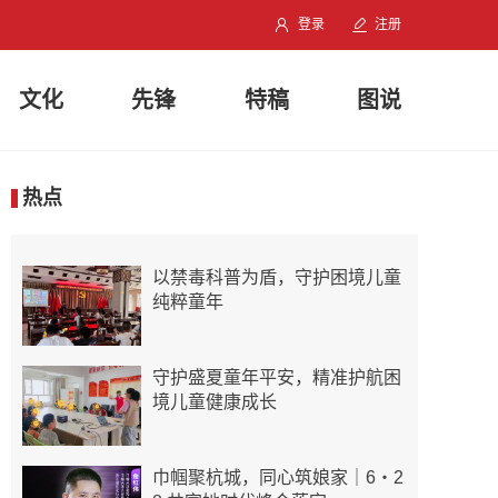
登录
注册
文化
先锋
特稿
图说
热点
以禁毒科普为盾，守护困境儿童
纯粹童年
守护盛夏童年平安，精准护航困
境儿童健康成长
巾帼聚杭城，同心筑娘家｜6・2