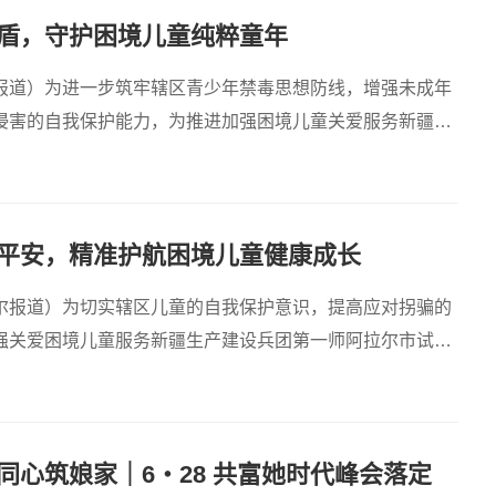
盾，守护困境儿童纯粹童年
报道）为进一步筑牢辖区青少年禁毒思想防线，增强未成年
侵害的自我保护能力，为推进加强困境儿童关爱服务新疆生
阿拉尔
平安，精准护航困境儿童健康成长
尔报道）为切实辖区儿童的自我保护意识，提高应对拐骗的
强关爱困境儿童服务新疆生产建设兵团第一师阿拉尔市试点
师阿拉尔
同心筑娘家｜6・28 共富她时代峰会落定