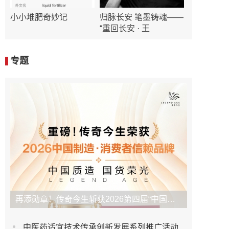
小小堆肥奇妙记
归脉长安 笔墨铸魂——
“重回长安 · 王
专题
再添勋章！传奇今生斩获2026第四届“中国制造·消费者信赖品牌”
中医药适宜技术传承创新发展系列推广活动（宜宾站）圆满举行