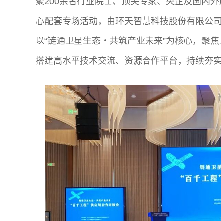
聚200余名行业院士、顶尖专家、央企及国内
心配套专场活动，由环天智慧科技股份有限公司
以“链通卫星生态・共筑产业未来”为核心，聚
搭建高水平技术交流、资源合作平台，持续夯