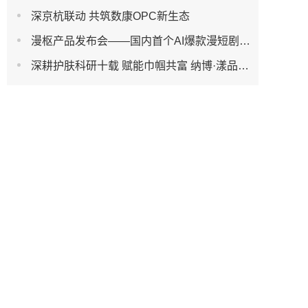
深京杭联动 共筑数康OPC新生态
漫枢产品发布会——国内首个AI爆款漫短剧创作平台发布
深耕护肤科研十载 赋能巾帼共富 纳博·漾品牌峰会在杭州举办 开辟国货美妆公益发展新路径