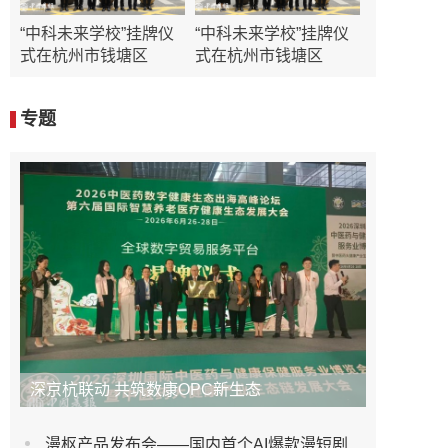
“中科未来学校”挂牌仪
“中科未来学校”挂牌仪
式在杭州市钱塘区
式在杭州市钱塘区
专题
深京杭联动 共筑数康OPC新生态
漫枢产品发布会——国内首个AI爆款漫短剧创作平台发布