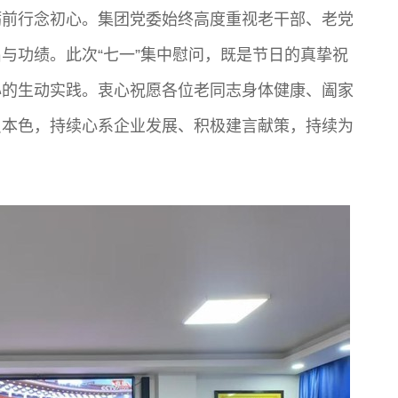
砺前行念初心。集团党委始终高度重视老干部、老党
与功绩。此次“七一”集中慰问，既是节日的真挚祝
心的生动实践。衷心祝愿各位老同志身体健康、阖家
员本色，持续心系企业发展、积极建言献策，持续为