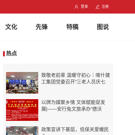
登录
注册
文化
先锋
特稿
图说
热点
致敬老前辈 温暖守初心｜喀什建
工集团党委召开“三老人员庆七
以牌为媒聚乡情 文体赋能促发
展|——安行兔文旅承办“德沃
​政策宣讲下基层，低保关爱暖民