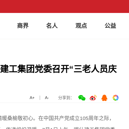
商界
名人
观点
公益
什建工集团党委召开“三老人员庆
A+
A-
分享到：
情暖桑榆敬初心。在中国共产党成立105周年之际，