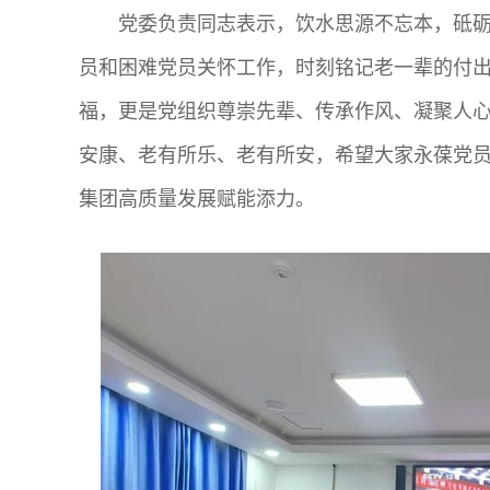
党委负责同志表示，饮水思源不忘本，砥
员和困难党员关怀工作，时刻铭记老一辈的付出
福，更是党组织尊崇先辈、传承作风、凝聚人
安康、老有所乐、老有所安，希望大家永葆党
集团高质量发展赋能添力。