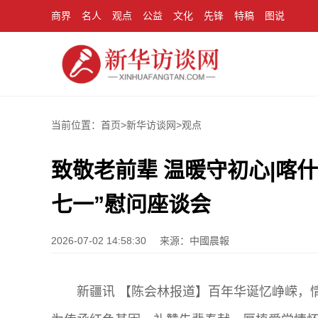
商界
名人
观点
公益
文化
先锋
特稿
图说
当前位置：首页>
新华访谈网
>
观点
致敬老前辈 温暖守初心|喀
七一”慰问座谈会
2026-07-02 14:58:30
来源：中國晨報
新疆讯 【陈会林报道】百年华诞忆峥嵘，