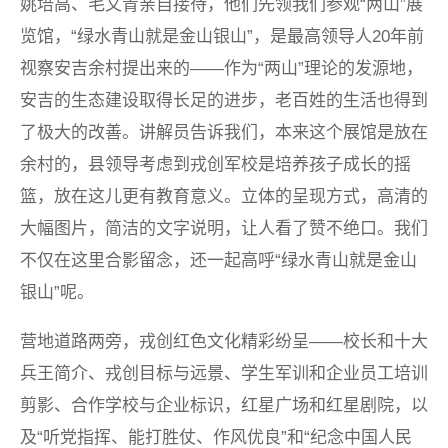
姚培高、毛文青亲自接待，他们先领我们参观“两山”展
览馆，“绿水青山就是金山银山”，是最高领导人20年前
视察安吉余村提出来的——作为“两山”理论的发源地，
安吉的生态建设取得长足的进步，老百姓的生活也得到
了极大的改善。讲解员告诉我们，本来这个展馆是放在
余村的，县领导考虑到戎创军校是培养孩子成长的摇
篮，放在这儿更有教育意义。立体的呈现方式，高清的
大幅图片，简洁的文字说明，让人看了赞不绝口。我们
不仅在这里合影留念，还一起高呼“绿水青山就是金山
银山”呢。
营地道路两旁，戎创红色文化精彩纷呈——校长和十大
兵王简介、戎创目标与远景、学生军训和企业员工培训
剪影、合作学校与企业标识，红星广场和红星剧院，以
及“听党指挥、能打胜仗、作风优良”和“纪念中国人民