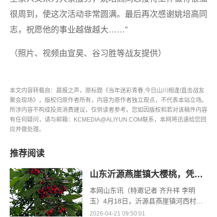
很周到，使这次活动非常圆满。最后再次感谢姚培高同
志，祝愿他的事业越做越大……”
（照片、视频由宣昊、谷习胜等战友提供）
本文内容转载自：晨报之声，原标题《当年迷彩青春,今日山川相逢!直击战友
聚会现场》，版权归原作者所有，内容为原作者独立观点，不代表本站立场。
所涉内容不构成投资消费建议，仅供读者参考。您如因版权和若对该稿件内容
有任何疑问，请与邮箱：KCMEDIA@ALIYUN.COM联系，本网将迅速给您回
应并做处理。
推荐阅读
山东沂源燕崖镇大樱桃，凭什么一路领“鲜”
本网山东讯（特邀记者 齐升祥 李明
玉）4月18日，沂源县燕崖镇河西村孟
凡红的空调大棚里，大棚樱桃的采收却
2026-04-21 09:50:01