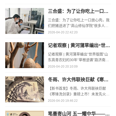
已接近了尾声。“俺种了3个大棚的樱
桃，其
三合盛：为了让你吃上一口放心肉，我们把猪送进了“高山修仙学院”
三合盛：为了让你吃上一口放心肉，我
们把猪送进了“高山修仙学院”很多人问
我，现在的生鲜赛道已经卷成麻花了，
2026-04-20 22:42:20
为什么三合盛的“认养一头猪”还能火成
这样？答案其实很简单
记者观察 | 黄河蒲草编出“世界版图”
记者观察 | 黄河蒲草编出“世界版图”山
东高青农妇的30年“草根逆袭”路济南电
（记者 瑞夫 王克军 郭克烁）一根黄河
2026-04-20 20:10:09
滩上的蒲草，能走多远？山东高青县姚
套村农民任春花给
冬雨、许大伟联袂巨献《寒锋洗剑录》重磅上市！未发先火引业界瞩目，丹心侠骨再掀武侠热潮
【新书首发】冬雨、许大伟联袂巨献
《寒锋洗剑录》重磅上市！未发先火引
业界瞩目，丹心侠骨再掀武侠热潮（文/
2026-04-20 19:46:22
梵可）近日，备受业界与读者双重期待
的长篇历史武侠力作《寒锋
笔墨寄山河 五一耀中华——水墨先锋艺术巨匠王锁平