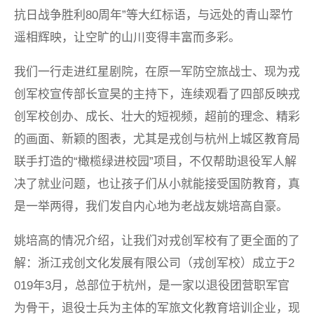
抗日战争胜利80周年”等大红标语，与远处的青山翠竹
遥相辉映，让空旷的山川变得丰富而多彩。
我们一行走进红星剧院，在原一军防空旅战士、现为戎
创军校宣传部长宣昊的主持下，连续观看了四部反映戎
创军校创办、成长、壮大的短视频，超前的理念、精彩
的画面、新颖的图表，尤其是戎创与杭州上城区教育局
联手打造的“橄榄绿进校园”项目，不仅帮助退役军人解
决了就业问题，也让孩子们从小就能接受国防教育，真
是一举两得，我们发自内心地为老战友姚培高自豪。
姚培高的情况介绍，让我们对戎创军校有了更全面的了
解：浙江戎创文化发展有限公司（戎创军校）成立于2
019年3月，总部位于杭州，是一家以退役团营职军官
为骨干，退役士兵为主体的军旅文化教育培训企业，现