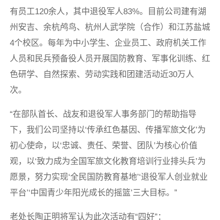
有员工120余人，其中退役军人83%。目前公司建有湖
州安吉、余杭鸬鸟、杭州人武学院（合作）和江苏盐城
4个校区。每年为中小学生、企业员工、政府机关工作
人员和民兵预备役人员开展国防教育、军事化训练、红
色研学、自然探索、劳动实践和团建活动近30万人
次。
“在部队首长、战友和退役军人事务部门的帮助指导
下，我们公司坚持以‘传承红色基因、传播军旅文化’为
初心使命，以‘忠诚、责任、荣誉、团队’为核心价值
观，以‘致力成为全国军旅文化教育培训行业排头兵’为
愿景，努力实现‘全民国防教育基地’‘退役军人创业就业
平台’‘中国青少年阳光成长的摇篮’三大目标。”
老处长陶正明将军认为此次活动有“四好”：