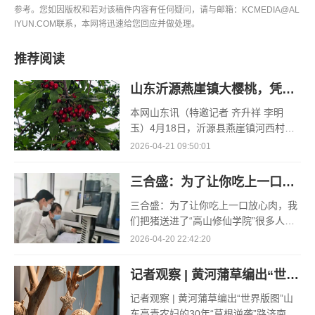
参考。您如因版权和若对该稿件内容有任何疑问，请与邮箱：KCMEDIA@AL
IYUN.COM联系，本网将迅速给您回应并做处理。
推荐阅读
山东沂源燕崖镇大樱桃，凭什么一路领“鲜”
本网山东讯（特邀记者 齐升祥 李明
玉）4月18日，沂源县燕崖镇河西村孟
凡红的空调大棚里，大棚樱桃的采收却
2026-04-21 09:50:01
已接近了尾声。“俺种了3个大棚的樱
桃，其
三合盛：为了让你吃上一口放心肉，我们把猪送进了“高山修仙学院”
三合盛：为了让你吃上一口放心肉，我
们把猪送进了“高山修仙学院”很多人问
我，现在的生鲜赛道已经卷成麻花了，
2026-04-20 22:42:20
为什么三合盛的“认养一头猪”还能火成
这样？答案其实很简单
记者观察 | 黄河蒲草编出“世界版图”
记者观察 | 黄河蒲草编出“世界版图”山
东高青农妇的30年“草根逆袭”路济南电