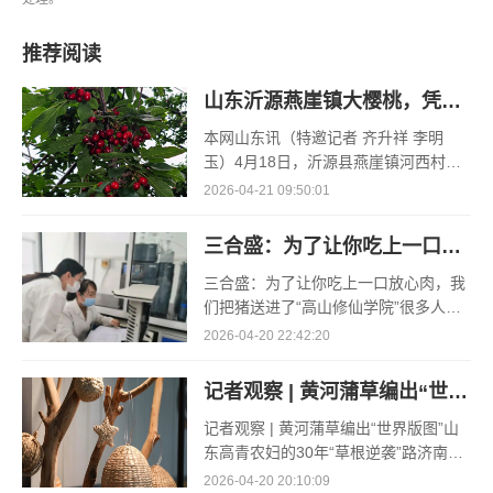
推荐阅读
山东沂源燕崖镇大樱桃，凭什么一路领“鲜”
本网山东讯（特邀记者 齐升祥 李明
玉）4月18日，沂源县燕崖镇河西村孟
凡红的空调大棚里，大棚樱桃的采收却
2026-04-21 09:50:01
已接近了尾声。“俺种了3个大棚的樱
桃，其
三合盛：为了让你吃上一口放心肉，我们把猪送进了“高山修仙学院”
三合盛：为了让你吃上一口放心肉，我
们把猪送进了“高山修仙学院”很多人问
我，现在的生鲜赛道已经卷成麻花了，
2026-04-20 22:42:20
为什么三合盛的“认养一头猪”还能火成
这样？答案其实很简单
记者观察 | 黄河蒲草编出“世界版图”
记者观察 | 黄河蒲草编出“世界版图”山
东高青农妇的30年“草根逆袭”路济南电
（记者 瑞夫 王克军 郭克烁）一根黄河
2026-04-20 20:10:09