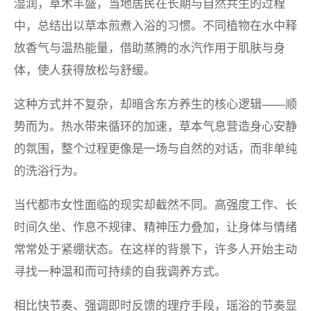
湿润，草木丰盛，当地居民在长期与自然共生的过程
中，总结出以草本煎煮入浴的习惯。不同植物在水中释
放香气与温热能量，借助蒸腾的水汽作用于肌肤与身
体，使人获得放松与舒缓。
这种方式并不复杂，却暗含东方养生的核心逻辑——顺
势而为。热水带来循环的加速，草本气息营造身心安静
的氛围，整个过程更像是一场与自然的对话，而非单纯
的洗浴行为。
当代都市女性面临的现实却截然不同。高强度工作、长
时间久坐、作息不规律、精神压力叠加，让身体与情绪
常常处于紧绷状态。在这样的背景下，许多人开始主动
寻找一种温和而可持续的自我调养方式。
相比快节奏、强调即时反馈的理疗手段，瑶浴的节奏显