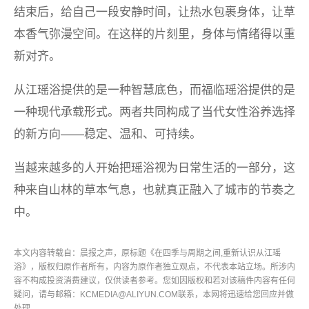
结束后，给自己一段安静时间，让热水包裹身体，让草
本香气弥漫空间。在这样的片刻里，身体与情绪得以重
新对齐。
从江瑶浴提供的是一种智慧底色，而福临瑶浴提供的是
一种现代承载形式。两者共同构成了当代女性浴养选择
的新方向——稳定、温和、可持续。
当越来越多的人开始把瑶浴视为日常生活的一部分，这
种来自山林的草本气息，也就真正融入了城市的节奏之
中。
本文内容转载自：晨报之声，原标题《在四季与周期之间,重新认识从江瑶
浴》，版权归原作者所有，内容为原作者独立观点，不代表本站立场。所涉内
容不构成投资消费建议，仅供读者参考。您如因版权和若对该稿件内容有任何
疑问，请与邮箱：KCMEDIA@ALIYUN.COM联系，本网将迅速给您回应并做
处理。