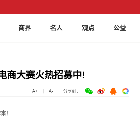
商界
名人
观点
公益
播电商大赛火热招募中!
A+
A-
分享到：
你来！