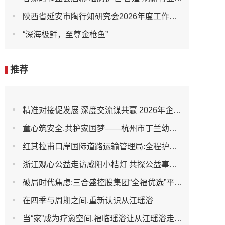
陕西省延安市陶行知研究会2026年度工作会议召开
“深海极鲜，至尊金枪鱼”
推荐
精准对接促发展 深度交流谋共赢 2026年企业投融资交流活动第二期圆满举行
童心筑安全,共护家国梦——杭州市丁兰幼儿园全民国家安全教育日宣传活动
红其拉甫口岸国际道路运输管理局:全程护航大件设备出境 筑牢跨境运输安全防线
浙江观心公益走访咸阳小桔灯 共探公益事业可持续发展新路径
破局时代焦虑:三合盛控股集团“全福优选”平台正式启航
在四季与周期之间,重新认识从江瑶浴
当“家”成为疗愈空间,福临瑶浴让从江瑶浴走进日常生活