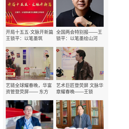
开局十五五·文脉开新篇
全国两会特别报——王
王锁平：以笔墨筑
锁平：以笔墨绘山河
艺链全球耀春晚，华富
艺术巨匠登荧屏 文脉华
资管登荧屏—— 东方
章耀春晚——王锁