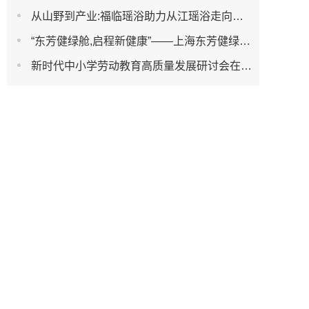
从山野到产业:福临瑶浴助力从江瑶浴走向共赢之路
“东芳健绿舱,启程新健康”——上海东芳健绿AI智能养身舱品牌发布会圆满成功
新时代中小学劳动教育高质量发展研讨会在杭州濮家小学教育集团笕新校区举办