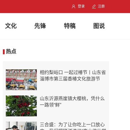
登录
注册
文化
先锋
特稿
图说
热点
相约梨峪口 一起过椿节丨山东省
淄博市第三届香椿文化旅游节
山东沂源燕崖镇大樱桃，凭什么
一路领“鲜”
三合盛：为了让你吃上一口放心