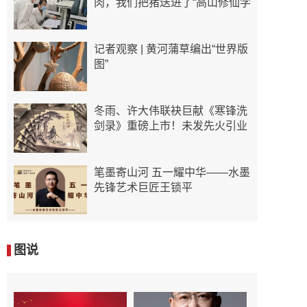
肉，我们把猪送进了“高山修仙学
记者观察 | 黄河蒲草编出“世界版
图”
冬雨、许大伟联袂巨献《寒锋洗
剑录》重磅上市！未发先火引业
笔墨寄山河 五一耀中华——水墨
先锋艺术巨匠王锁平
图说