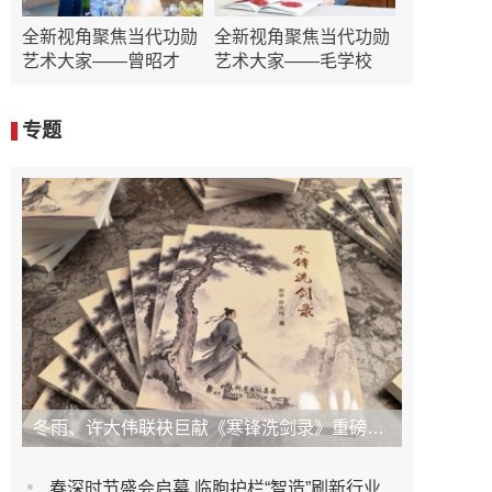
全新视角聚焦当代功勋
全新视角聚焦当代功勋
艺术大家——曾昭才
艺术大家——毛学校
专题
冬雨、许大伟联袂巨献《寒锋洗剑录》重磅上市！未发先火引业界瞩目，丹心侠骨再掀武侠热潮
春深时节盛会启幕 临朐护栏“智造”刷新行业新高度