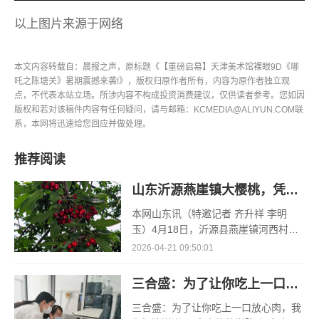
以上图片来源于网络
本文内容转载自：晨报之声，原标题《【重磅启幕】天津美术馆裸眼9D《哪
吒之陈塘关》暑期震撼来袭!》，版权归原作者所有，内容为原作者独立观
点，不代表本站立场。所涉内容不构成投资消费建议，仅供读者参考。您如因
版权和若对该稿件内容有任何疑问，请与邮箱：KCMEDIA@ALIYUN.COM联
系，本网将迅速给您回应并做处理。
推荐阅读
山东沂源燕崖镇大樱桃，凭什么一路领“鲜”
本网山东讯（特邀记者 齐升祥 李明
玉）4月18日，沂源县燕崖镇河西村孟
凡红的空调大棚里，大棚樱桃的采收却
2026-04-21 09:50:01
已接近了尾声。“俺种了3个大棚的樱
桃，其
三合盛：为了让你吃上一口放心肉，我们把猪送进了“高山修仙学院”
三合盛：为了让你吃上一口放心肉，我