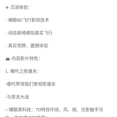
✈️ 沉浸体验：
- 裸眼9D飞行影院技术
- 动态座椅模拟真实飞行
- 真实视野，震撼体验
🏔️ 内容影片特色：
1. 哪吒之陈塘关：
-哪吒带领我们参观陈塘关
-与恶龙大战
✅裸眼黑科技：7D特效环绕，风、雨、光影触手可