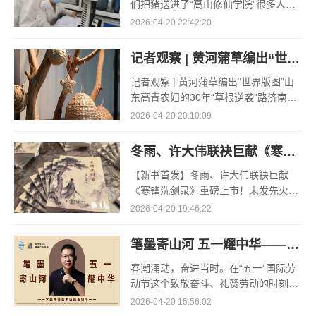
们把猪送进了“高山修仙学院”很多人问
我，现在的生鲜赛道已经卷成麻花了，
2026-04-20 22:42:20
为什么三合盛的“认养一头猪”还能火成
这样？答案其实很简单
记者观察 | 黄河蒲草编出“世界版图”
记者观察 | 黄河蒲草编出“世界版图”山
东高青农妇的30年“草根逆袭”路济南电
（记者 瑞夫 王克军 郭克烁）一根黄河
2026-04-20 20:10:09
滩上的蒲草，能走多远？山东高青县姚
套村农民任春花给
冬雨、许大伟联袂巨献《寒锋洗剑录》重磅上市！未发先火引业界瞩目，丹心侠骨再掀武侠热潮
【新书首发】冬雨、许大伟联袂巨献
《寒锋洗剑录》重磅上市！未发先火引
业界瞩目，丹心侠骨再掀武侠热潮（文/
2026-04-20 19:46:22
梵可）近日，备受业界与读者双重期待
的长篇历史武侠力作《寒锋
笔墨寄山河 五一耀中华——水墨先锋艺术巨匠王锁平
春潮涌动，奋进当时。在“五一”国际劳
动节这个致敬奋斗、礼赞劳动的时刻，
《笔墨寄山河 五一耀中华》系列活动如
2026-04-20 15:56:02
期启幕，以笔墨为媒、艺术为桥，融家