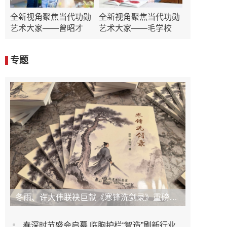
全新视角聚焦当代功勋
全新视角聚焦当代功勋
艺术大家——曾昭才
艺术大家——毛学校
专题
冬雨、许大伟联袂巨献《寒锋洗剑录》重磅上市！未发先火引业界瞩目，丹心侠骨再掀武侠热潮
春深时节盛会启幕 临朐护栏“智造”刷新行业新高度