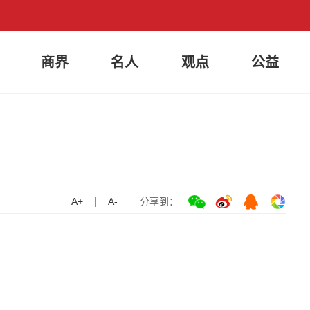
商界
名人
观点
公益
A+
A-
分享到：