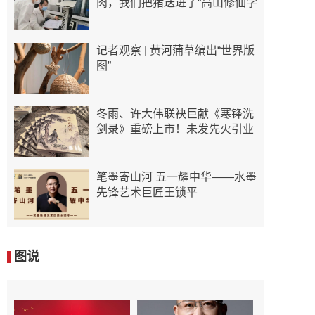
肉，我们把猪送进了“高山修仙学
记者观察 | 黄河蒲草编出“世界版
图”
冬雨、许大伟联袂巨献《寒锋洗
剑录》重磅上市！未发先火引业
笔墨寄山河 五一耀中华——水墨
先锋艺术巨匠王锁平
图说