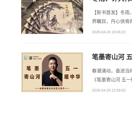
【新书首发】冬雨
界瞩目，丹心侠骨
长篇历史武侠力作
2026-04-20 19:46:22
笔墨寄山河 
春潮涌动，奋进当
《笔墨寄山河 五
国情怀、劳动精神
2026-04-20 15:56:02