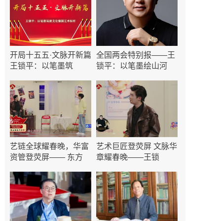
开局十五五·文脉开新篇
全国两会特别报——王
王锁平：以笔墨筑
锁平：以笔墨绘山河
艺链全球耀春晚，华富
艺术巨匠登荧屏 文脉华
资管登荧屏—— 东方
章耀春晚——王锁