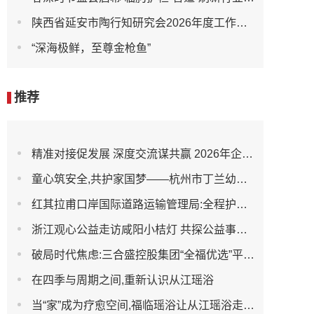
陕西省延安市陶行知研究会2026年度工作会议召开
“深海极鲜，至尊金枪鱼”
推荐
精准对接促发展 深度交流谋共赢 2026年企业投融资交流活动第二期圆满举行
童心筑安全,共护家国梦——杭州市丁兰幼儿园全民国家安全教育日宣传活动
红其拉甫口岸国际道路运输管理局:全程护航大件设备出境 筑牢跨境运输安全防线
浙江观心公益走访咸阳小桔灯 共探公益事业可持续发展新路径
破局时代焦虑:三合盛控股集团“全福优选”平台正式启航
在四季与周期之间,重新认识从江瑶浴
当“家”成为疗愈空间,福临瑶浴让从江瑶浴走进日常生活