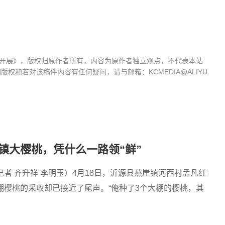
利开展》，版权归原作者所有，内容为原作者独立观点，不代表本站
和若对该稿件内容有任何疑问，请与邮箱：KCMEDIA@ALIYU
镇大樱桃，凭什么一路领“鲜”
者 齐升祥 李明玉）4月18日，沂源县燕崖镇河西村孟凡红
棚樱桃的采收却已接近了尾声。“俺种了3个大棚的樱桃，其