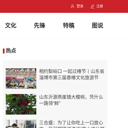
登录
注册
文化
先锋
特稿
图说
热点
相约梨峪口 一起过椿节丨山东省
淄博市第三届香椿文化旅游节
山东沂源燕崖镇大樱桃，凭什么
一路领“鲜”
三合盛：为了让你吃上一口放心