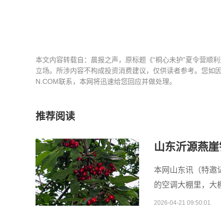
本文内容转载自：晨报之声，原标题《“桐心未护”夏令营顺
立场。所涉内容不构成投资消费建议，仅供读者参考。您如因版权
N.COM联系，本网将迅速给您回应并做处理。
推荐阅读
山东沂源燕崖
本网山东讯（特邀记
的空调大棚里，大
2026-04-21 09:50:01