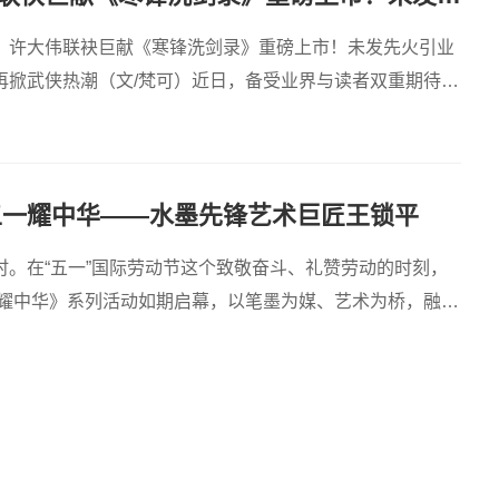
、许大伟联袂巨献《寒锋洗剑录》重磅上市！未发先火引业
再掀武侠热潮（文/梵可）近日，备受业界与读者双重期待的
《寒锋
五一耀中华——水墨先锋艺术巨匠王锁平
时。在“五一”国际劳动节这个致敬奋斗、礼赞劳动的时刻，
一耀中华》系列活动如期启幕，以笔墨为媒、艺术为桥，融家
与