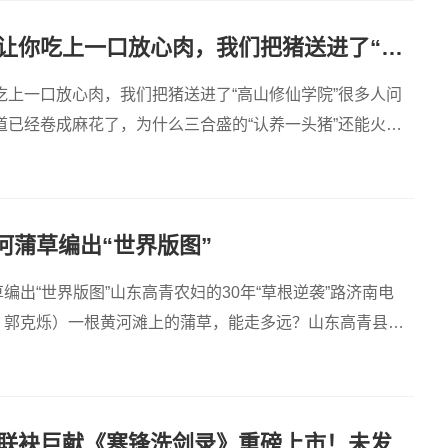
三合盛：为了让你吃上一口放心肉，我们把猪送进了“高山修仙学院”
吃上一口放心肉，我们把猪送进了“高山修仙学院”很多人问
道已经卷成麻花了，为什么三合盛的“认养一头猪”还能火成
简单
黄河蒲草编出“世界版图”
草编出“世界版图”山东高青农妇的30年“草根逆袭”路济南电
军 郭克烁）一根黄河滩上的蒲草，能走多远？山东高青县姚
冬雨、许大伟联袂巨献《寒锋洗剑录》重磅上市！未发先火引业界瞩目，丹心侠骨再掀武侠热潮