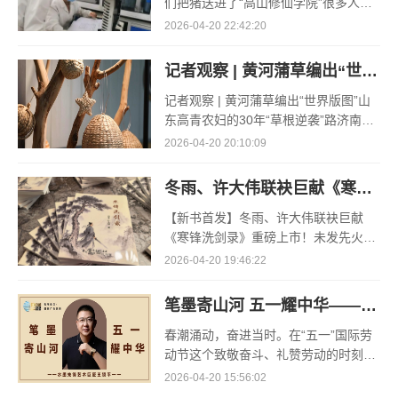
们把猪送进了“高山修仙学院”很多人问
我，现在的生鲜赛道已经卷成麻花了，
2026-04-20 22:42:20
为什么三合盛的“认养一头猪”还能火成
这样？答案其实很简单
记者观察 | 黄河蒲草编出“世界版图”
记者观察 | 黄河蒲草编出“世界版图”山
东高青农妇的30年“草根逆袭”路济南电
（记者 瑞夫 王克军 郭克烁）一根黄河
2026-04-20 20:10:09
滩上的蒲草，能走多远？山东高青县姚
套村农民任春花给
冬雨、许大伟联袂巨献《寒锋洗剑录》重磅上市！未发先火引业界瞩目，丹心侠骨再掀武侠热潮
【新书首发】冬雨、许大伟联袂巨献
《寒锋洗剑录》重磅上市！未发先火引
业界瞩目，丹心侠骨再掀武侠热潮（文/
2026-04-20 19:46:22
梵可）近日，备受业界与读者双重期待
的长篇历史武侠力作《寒锋
笔墨寄山河 五一耀中华——水墨先锋艺术巨匠王锁平
春潮涌动，奋进当时。在“五一”国际劳
动节这个致敬奋斗、礼赞劳动的时刻，
《笔墨寄山河 五一耀中华》系列活动如
2026-04-20 15:56:02
期启幕，以笔墨为媒、艺术为桥，融家