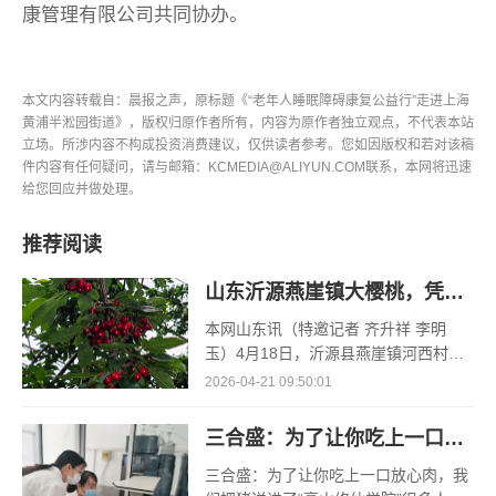
康管理有限公司共同协办。
本文内容转载自：晨报之声，原标题《“老年人睡眠障碍康复公益行”走进上海
黄浦半淞园街道》，版权归原作者所有，内容为原作者独立观点，不代表本站
立场。所涉内容不构成投资消费建议，仅供读者参考。您如因版权和若对该稿
件内容有任何疑问，请与邮箱：KCMEDIA@ALIYUN.COM联系，本网将迅速
给您回应并做处理。
推荐阅读
山东沂源燕崖镇大樱桃，凭什么一路领“鲜”
本网山东讯（特邀记者 齐升祥 李明
玉）4月18日，沂源县燕崖镇河西村孟
凡红的空调大棚里，大棚樱桃的采收却
2026-04-21 09:50:01
已接近了尾声。“俺种了3个大棚的樱
桃，其
三合盛：为了让你吃上一口放心肉，我们把猪送进了“高山修仙学院”
三合盛：为了让你吃上一口放心肉，我