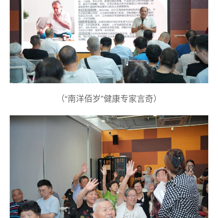
（“南洋佰岁”健康专家言奇）