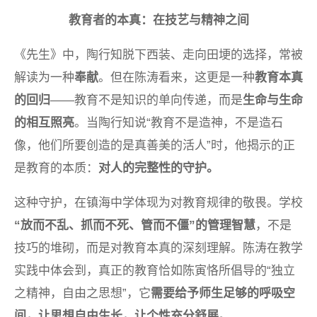
教育者的本真：在技艺与精神之间
《先生》中，陶行知脱下西装、走向田埂的选择，常被
解读为一种
奉献
。但在陈涛看来，这更是一种
教育本真
的回归
——教育不是知识的单向传递，而是
生命与生命
的相互照亮
。当陶行知说“教育不是造神，不是造石
像，他们所要创造的是真善美的活人”时，他揭示的正
是教育的本质：
对人的完整性的守护。
这种守护，在镇海中学体现为对教育规律的敬畏。学校
“放而不乱、抓而不死、管而不僵”的管理智慧
，不是
技巧的堆砌，而是对教育本真的深刻理解。陈涛在教学
实践中体会到，真正的教育恰如陈寅恪所倡导的“独立
之精神，自由之思想”，它
需要给予师生足够的呼吸空
间，让思想自由生长，让个性充分舒展。