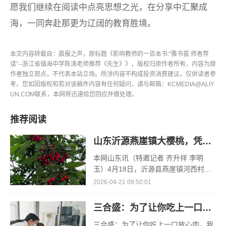
愿我们继续在阅读中点亮思想之光，在分享中汇聚成
海，一同奔赴那更为辽阔的教育胜境。
本文内容转载自：晨报之声，原标题《影响教师的一百本书:“雅书荟.师者荐
读”--浙江省镇海中学陈涛老师推荐《先生》》，版权归原作者所有，内容为原
作者独立观点，不代表本站立场。所涉内容不构成投资消费建议，仅供读者参
考。您如因版权和若对该稿件内容有任何疑问，请与邮箱：KCMEDIA@ALIY
UN.COM联系，本网将迅速给您回应并做处理。
推荐阅读
山东沂源燕崖镇大樱桃，凭什么一路领“鲜”
本网山东讯（特邀记者 齐升祥 李明
玉）4月18日，沂源县燕崖镇河西村孟
凡红的空调大棚里，大棚樱桃的采收却
2026-04-21 09:50:01
已接近了尾声。“俺种了3个大棚的樱
桃，其
三合盛：为了让你吃上一口放心肉，我们把猪送进了“高山修仙学院”
三合盛：为了让你吃上一口放心肉，我