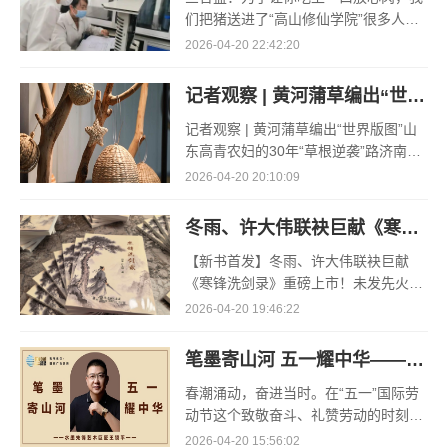
们把猪送进了“高山修仙学院”很多人问
我，现在的生鲜赛道已经卷成麻花了，
2026-04-20 22:42:20
为什么三合盛的“认养一头猪”还能火成
这样？答案其实很简单
记者观察 | 黄河蒲草编出“世界版图”
记者观察 | 黄河蒲草编出“世界版图”山
东高青农妇的30年“草根逆袭”路济南电
（记者 瑞夫 王克军 郭克烁）一根黄河
2026-04-20 20:10:09
滩上的蒲草，能走多远？山东高青县姚
套村农民任春花给
冬雨、许大伟联袂巨献《寒锋洗剑录》重磅上市！未发先火引业界瞩目，丹心侠骨再掀武侠热潮
【新书首发】冬雨、许大伟联袂巨献
《寒锋洗剑录》重磅上市！未发先火引
业界瞩目，丹心侠骨再掀武侠热潮（文/
2026-04-20 19:46:22
梵可）近日，备受业界与读者双重期待
的长篇历史武侠力作《寒锋
笔墨寄山河 五一耀中华——水墨先锋艺术巨匠王锁平
春潮涌动，奋进当时。在“五一”国际劳
动节这个致敬奋斗、礼赞劳动的时刻，
《笔墨寄山河 五一耀中华》系列活动如
2026-04-20 15:56:02