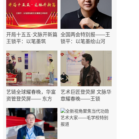
开局十五五·文脉开新篇
全国两会特别报——王
王锁平：以笔墨筑
锁平：以笔墨绘山河
艺链全球耀春晚，华富
艺术巨匠登荧屏 文脉华
资管登荧屏—— 东方
章耀春晚——王锁