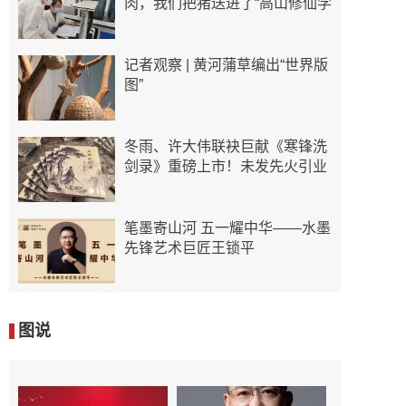
肉，我们把猪送进了“高山修仙学
记者观察 | 黄河蒲草编出“世界版
图”
冬雨、许大伟联袂巨献《寒锋洗
剑录》重磅上市！未发先火引业
笔墨寄山河 五一耀中华——水墨
先锋艺术巨匠王锁平
图说