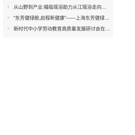
从山野到产业:福临瑶浴助力从江瑶浴走向共赢之路
“东芳健绿舱,启程新健康”——上海东芳健绿AI智能养身舱品牌发布会圆满成功
新时代中小学劳动教育高质量发展研讨会在杭州濮家小学教育集团笕新校区举办