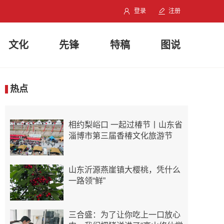
登录
注册
文化
先锋
特稿
图说
热点
相约梨峪口 一起过椿节丨山东省
淄博市第三届香椿文化旅游节
山东沂源燕崖镇大樱桃，凭什么
一路领“鲜”
三合盛：为了让你吃上一口放心