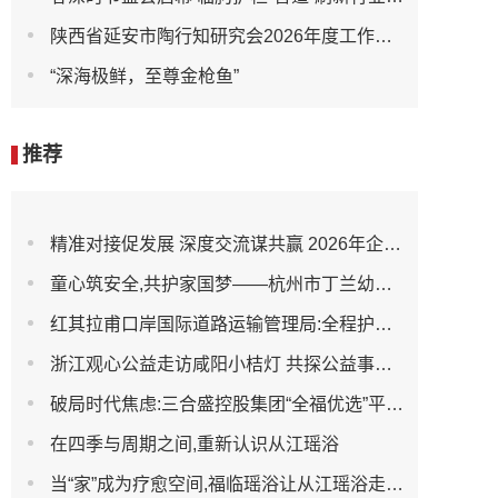
陕西省延安市陶行知研究会2026年度工作会议召开
“深海极鲜，至尊金枪鱼”
推荐
精准对接促发展 深度交流谋共赢 2026年企业投融资交流活动第二期圆满举行
童心筑安全,共护家国梦——杭州市丁兰幼儿园全民国家安全教育日宣传活动
红其拉甫口岸国际道路运输管理局:全程护航大件设备出境 筑牢跨境运输安全防线
浙江观心公益走访咸阳小桔灯 共探公益事业可持续发展新路径
破局时代焦虑:三合盛控股集团“全福优选”平台正式启航
在四季与周期之间,重新认识从江瑶浴
当“家”成为疗愈空间,福临瑶浴让从江瑶浴走进日常生活