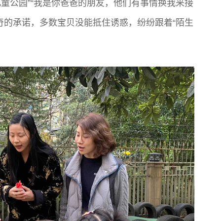
儿童公园”“我是你爸爸的朋友，他们有事情换我来接
奇的承诺，多数宝贝没能抵住诱惑，纷纷跟着“陌生