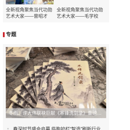
全新视角聚焦当代功勋
全新视角聚焦当代功勋
艺术大家——曾昭才
艺术大家——毛学校
专题
冬雨、许大伟联袂巨献《寒锋洗剑录》重磅上市！未发先火引业界瞩目，丹心侠骨再掀武侠热潮
春深时节盛会启幕 临朐护栏“智造”刷新行业新高度