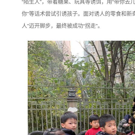
“陌生人”，带着糖果、玩具等诱饵，用“带你去
你”等话术尝试引诱孩子。面对诱人的零食和新
人”迈开脚步，最终被成功“拐走”。