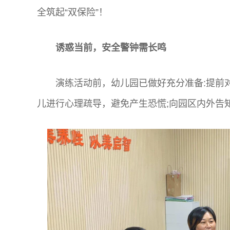
全筑起“双保险”！
诱惑当前，安全警钟需长鸣
演练活动前，幼儿园已做好充分准备:提前
儿进行心理疏导，避免产生恐慌;向园区内外告