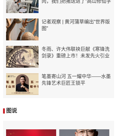
肉，我们把猪送进了“高山修仙学
记者观察 | 黄河蒲草编出“世界版
图”
冬雨、许大伟联袂巨献《寒锋洗
剑录》重磅上市！未发先火引业
笔墨寄山河 五一耀中华——水墨
先锋艺术巨匠王锁平
图说