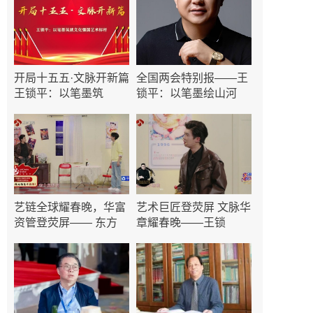
开局十五五·文脉开新篇
全国两会特别报——王
王锁平：以笔墨筑
锁平：以笔墨绘山河
艺链全球耀春晚，华富
艺术巨匠登荧屏 文脉华
资管登荧屏—— 东方
章耀春晚——王锁