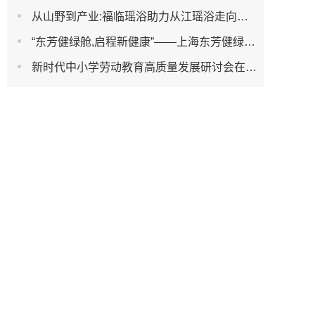
从山野到产业:福临瑶浴助力从江瑶浴走向共赢之路
“东芳健绿舱,启程新健康”——上海东芳健绿AI智能养身舱品牌发布会圆满成功
新时代中小学劳动教育高质量发展研讨会在杭州濮家小学教育集团笕新校区举办