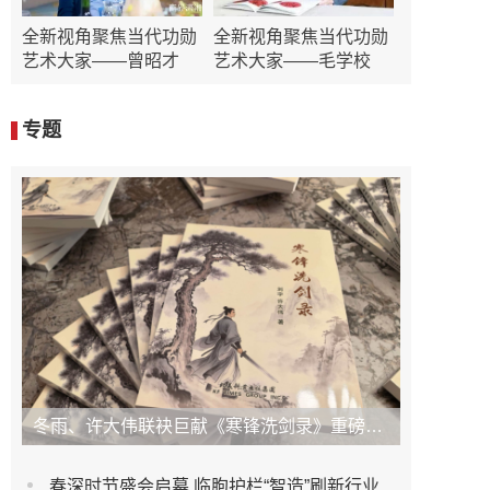
全新视角聚焦当代功勋
全新视角聚焦当代功勋
艺术大家——曾昭才
艺术大家——毛学校
专题
冬雨、许大伟联袂巨献《寒锋洗剑录》重磅上市！未发先火引业界瞩目，丹心侠骨再掀武侠热潮
春深时节盛会启幕 临朐护栏“智造”刷新行业新高度