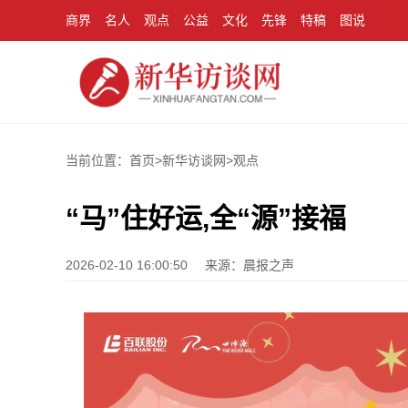
商界
名人
观点
公益
文化
先锋
特稿
图说
当前位置：首页>
新华访谈网
>
观点
“马”住好运,全“源”接福
2026-02-10 16:00:50
来源：晨报之声