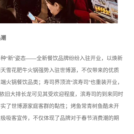
热潮
种“新”姿态——全新餐饮品牌纷纷入驻开业，以焕新
德天雪花肥牛火锅强势入驻世博源，不仅带来的优质
端火锅餐饮品类；寿司界顶流“滨寿司”也重装开业，
至今依旧大排长龙可见其受欢迎程度，滨寿司的到来同时
夯实了世博源家庭客群的黏性；烤鱼常青树鱼酷未开
积极吸客宣传，不仅体现了品牌对于春节消费潮的期
。