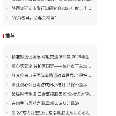
陕西省延安市陶行知研究会2026年度工作会议召开
“深海极鲜，至尊金枪鱼”
推荐
精准对接促发展 深度交流谋共赢 2026年企业投融资交流活动第二期圆满举行
童心筑安全,共护家国梦——杭州市丁兰幼儿园全民国家安全教育日宣传活动
红其拉甫口岸国际道路运输管理局:全程护航大件设备出境 筑牢跨境运输安全防线
浙江观心公益走访咸阳小桔灯 共探公益事业可持续发展新路径
破局时代焦虑:三合盛控股集团“全福优选”平台正式启航
在四季与周期之间,重新认识从江瑶浴
当“家”成为疗愈空间,福临瑶浴让从江瑶浴走进日常生活