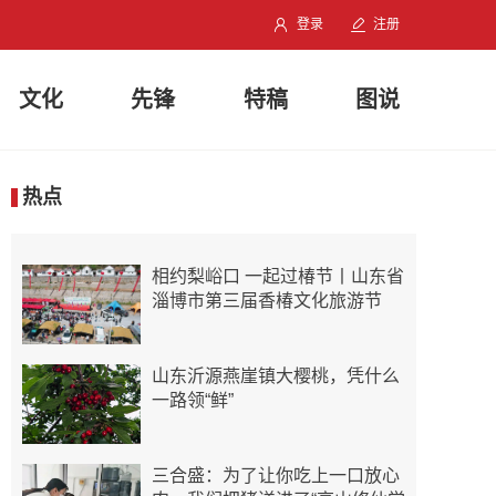
登录
注册
文化
先锋
特稿
图说
热点
相约梨峪口 一起过椿节丨山东省
淄博市第三届香椿文化旅游节
山东沂源燕崖镇大樱桃，凭什么
一路领“鲜”
三合盛：为了让你吃上一口放心