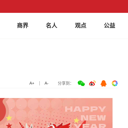
商界
名人
观点
公益
A+
A-
分享到：