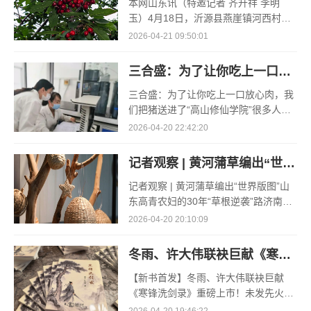
本网山东讯（特邀记者 齐升祥 李明
玉）4月18日，沂源县燕崖镇河西村孟
凡红的空调大棚里，大棚樱桃的采收却
2026-04-21 09:50:01
已接近了尾声。“俺种了3个大棚的樱
桃，其
三合盛：为了让你吃上一口放心肉，我们把猪送进了“高山修仙学院”
三合盛：为了让你吃上一口放心肉，我
们把猪送进了“高山修仙学院”很多人问
我，现在的生鲜赛道已经卷成麻花了，
2026-04-20 22:42:20
为什么三合盛的“认养一头猪”还能火成
这样？答案其实很简单
记者观察 | 黄河蒲草编出“世界版图”
记者观察 | 黄河蒲草编出“世界版图”山
东高青农妇的30年“草根逆袭”路济南电
（记者 瑞夫 王克军 郭克烁）一根黄河
2026-04-20 20:10:09
滩上的蒲草，能走多远？山东高青县姚
套村农民任春花给
冬雨、许大伟联袂巨献《寒锋洗剑录》重磅上市！未发先火引业界瞩目，丹心侠骨再掀武侠热潮
【新书首发】冬雨、许大伟联袂巨献
《寒锋洗剑录》重磅上市！未发先火引
业界瞩目，丹心侠骨再掀武侠热潮（文/