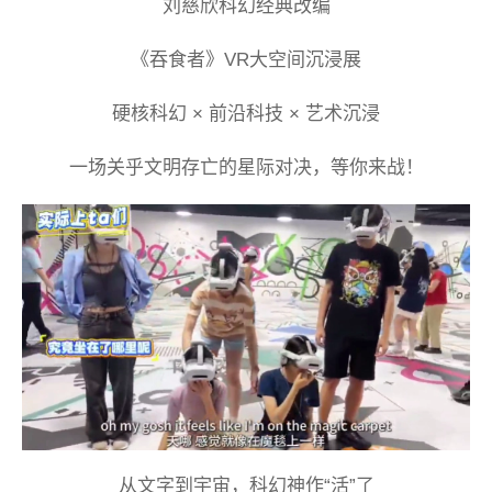
刘慈欣科幻经典改编
《吞食者》VR大空间沉浸展
硬核科幻 × 前沿科技 × 艺术沉浸
一场关乎文明存亡的星际对决，等你来战！
从文字到宇宙，科幻神作“活”了