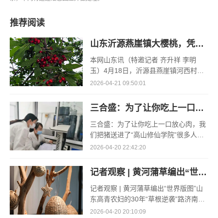
推荐阅读
山东沂源燕崖镇大樱桃，凭什么一路领“鲜”
本网山东讯（特邀记者 齐升祥 李明
玉）4月18日，沂源县燕崖镇河西村孟
凡红的空调大棚里，大棚樱桃的采收却
2026-04-21 09:50:01
已接近了尾声。“俺种了3个大棚的樱
桃，其
三合盛：为了让你吃上一口放心肉，我们把猪送进了“高山修仙学院”
三合盛：为了让你吃上一口放心肉，我
们把猪送进了“高山修仙学院”很多人问
我，现在的生鲜赛道已经卷成麻花了，
2026-04-20 22:42:20
为什么三合盛的“认养一头猪”还能火成
这样？答案其实很简单
记者观察 | 黄河蒲草编出“世界版图”
记者观察 | 黄河蒲草编出“世界版图”山
东高青农妇的30年“草根逆袭”路济南电
（记者 瑞夫 王克军 郭克烁）一根黄河
2026-04-20 20:10:09