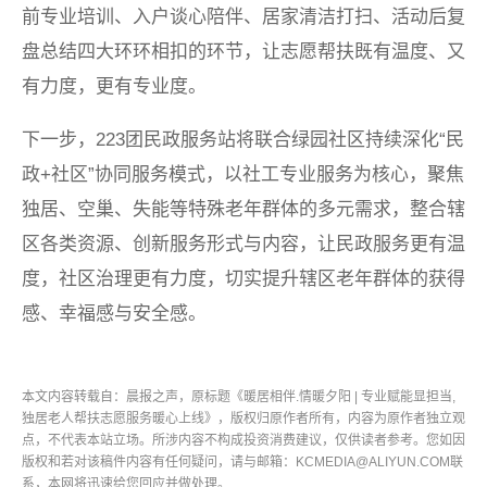
前专业培训、入户谈心陪伴、居家清洁打扫、活动后复
盘总结四大环环相扣的环节，让志愿帮扶既有温度、又
有力度，更有专业度。
下一步，223团民政服务站将联合绿园社区持续深化“民
政+社区”协同服务模式，以社工专业服务为核心，聚焦
独居、空巢、失能等特殊老年群体的多元需求，整合辖
区各类资源、创新服务形式与内容，让民政服务更有温
度，社区治理更有力度，切实提升辖区老年群体的获得
感、幸福感与安全感。
本文内容转载自：晨报之声，原标题《暖居相伴.情暖夕阳 | 专业赋能显担当,
独居老人帮扶志愿服务暖心上线》，版权归原作者所有，内容为原作者独立观
点，不代表本站立场。所涉内容不构成投资消费建议，仅供读者参考。您如因
版权和若对该稿件内容有任何疑问，请与邮箱：KCMEDIA@ALIYUN.COM联
系，本网将迅速给您回应并做处理。