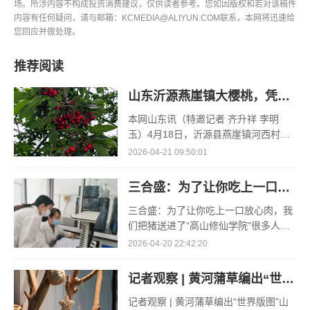
场。所涉内容不构成投资消费建议，仅供读者参考。您如因版权和若对该稿件
内容有任何疑问，请与邮箱：KCMEDIA@ALIYUN.COM联系，本网将迅速给
您回应并做处理。
推荐阅读
山东沂源燕崖镇大樱桃，凭什么一路领“鲜”
本网山东讯（特邀记者 齐升祥 李明
玉）4月18日，沂源县燕崖镇河西村孟
凡红的空调大棚里，大棚樱桃的采收却
2026-04-21 09:50:01
已接近了尾声。“俺种了3个大棚的樱
桃，其
三合盛：为了让你吃上一口放心肉，我们把猪送进了“高山修仙学院”
三合盛：为了让你吃上一口放心肉，我
们把猪送进了“高山修仙学院”很多人问
我，现在的生鲜赛道已经卷成麻花了，
2026-04-20 22:42:20
为什么三合盛的“认养一头猪”还能火成
这样？答案其实很简单
记者观察 | 黄河蒲草编出“世界版图”
记者观察 | 黄河蒲草编出“世界版图”山