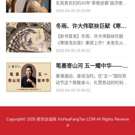
东高青农妇的30年“草根逆袭”路济南电
（记者 瑞夫 王克军 郭克烁）一根黄河
2026-04-20 20:10:09
滩上的蒲草，能走多远？山东高青县姚
套村农民任春花给
冬雨、许大伟联袂巨献《寒锋洗剑录》重磅上市！未发先火引业界瞩目，丹心侠骨再掀武侠热潮
【新书首发】冬雨、许大伟联袂巨献
《寒锋洗剑录》重磅上市！未发先火引
业界瞩目，丹心侠骨再掀武侠热潮（文/
2026-04-20 19:46:22
梵可）近日，备受业界与读者双重期待
的长篇历史武侠力作《寒锋
笔墨寄山河 五一耀中华——水墨先锋艺术巨匠王锁平
春潮涌动，奋进当时。在“五一”国际劳
动节这个致敬奋斗、礼赞劳动的时刻，
《笔墨寄山河 五一耀中华》系列活动如
2026-04-20 15:56:02
期启幕，以笔墨为媒、艺术为桥，融家
国情怀、劳动精神与
Copyright© 2026 新华访谈网 XinHuaFangTan.COM All Rights Reserve
d