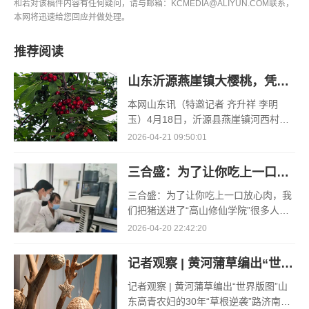
和若对该稿件内容有任何疑问，请与邮箱：KCMEDIA@ALIYUN.COM联系，
本网将迅速给您回应并做处理。
推荐阅读
山东沂源燕崖镇大樱桃，凭什么一路领“鲜”
本网山东讯（特邀记者 齐升祥 李明
玉）4月18日，沂源县燕崖镇河西村孟
凡红的空调大棚里，大棚樱桃的采收却
2026-04-21 09:50:01
已接近了尾声。“俺种了3个大棚的樱
桃，其
三合盛：为了让你吃上一口放心肉，我们把猪送进了“高山修仙学院”
三合盛：为了让你吃上一口放心肉，我
们把猪送进了“高山修仙学院”很多人问
我，现在的生鲜赛道已经卷成麻花了，
2026-04-20 22:42:20
为什么三合盛的“认养一头猪”还能火成
这样？答案其实很简单
记者观察 | 黄河蒲草编出“世界版图”
记者观察 | 黄河蒲草编出“世界版图”山
东高青农妇的30年“草根逆袭”路济南电