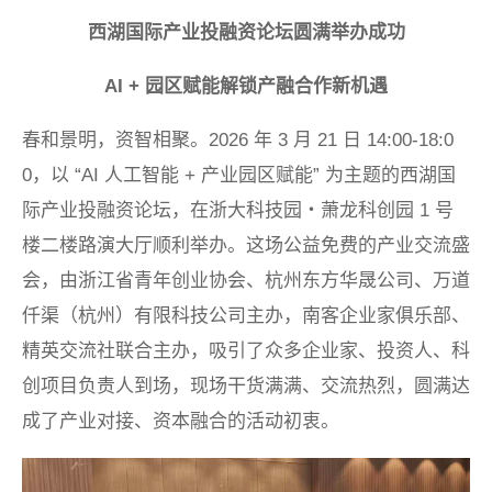
西湖国际产业投融资论坛圆满举办成功
AI + 园区赋能解锁产融合作新机遇
春和景明，资智相聚。2026 年 3 月 21 日 14:00-18:0
0，以 “AI 人工智能 + 产业园区赋能” 为主题的西湖国
际产业投融资论坛，在浙大科技园・萧龙科创园 1 号
楼二楼路演大厅顺利举办。这场公益免费的产业交流盛
会，由浙江省青年创业协会、杭州东方华晟公司、万道
仟渠（杭州）有限科技公司主办，南客企业家俱乐部、
精英交流社联合主办，吸引了众多企业家、投资人、科
创项目负责人到场，现场干货满满、交流热烈，圆满达
成了产业对接、资本融合的活动初衷。