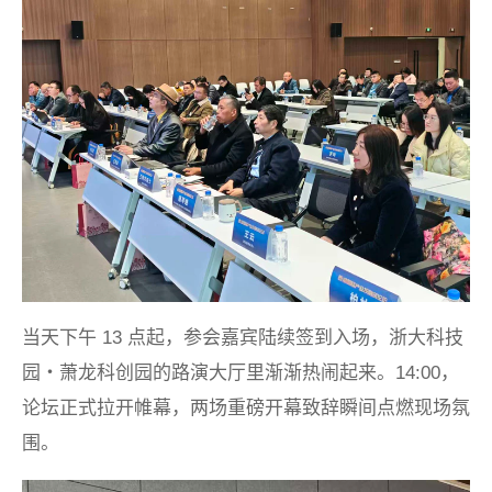
当天下午 13 点起，参会嘉宾陆续签到入场，浙大科技
园・萧龙科创园的路演大厅里渐渐热闹起来。14:00，
论坛正式拉开帷幕，两场重磅开幕致辞瞬间点燃现场氛
围。