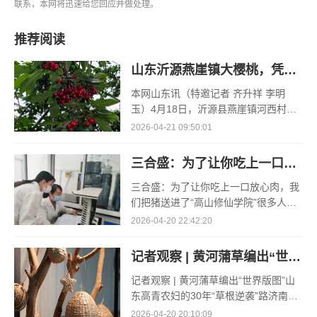
联系，本网将迅速给您回应并做处理。
推荐阅读
山东沂源燕崖镇大樱桃，凭什么一路领“鲜”
本网山东讯（特邀记者 齐升祥 李明
玉）4月18日，沂源县燕崖镇河西村孟
凡红的空调大棚里，大棚樱桃的采收却
2026-04-21 09:50:01
已接近了尾声。“俺种了3个大棚的樱
桃，其
三合盛：为了让你吃上一口放心肉，我们把猪送进了“高山修仙学院”
三合盛：为了让你吃上一口放心肉，我
们把猪送进了“高山修仙学院”很多人问
我，现在的生鲜赛道已经卷成麻花了，
2026-04-20 22:42:20
为什么三合盛的“认养一头猪”还能火成
这样？答案其实很简单
记者观察 | 黄河蒲草编出“世界版图”
记者观察 | 黄河蒲草编出“世界版图”山
东高青农妇的30年“草根逆袭”路济南电
（记者 瑞夫 王克军 郭克烁）一根黄河
2026-04-20 20:10:09