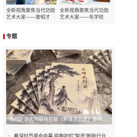
全新视角聚焦当代功勋
全新视角聚焦当代功勋
艺术大家——曾昭才
艺术大家——毛学校
专题
冬雨、许大伟联袂巨献《寒锋洗剑录》重磅上市！未发先火引业界瞩目，丹心侠骨再掀武侠热潮
春深时节盛会启幕 临朐护栏“智造”刷新行业新高度