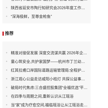
陕西省延安市陶行知研究会2026年度工作会议召开
“深海极鲜，至尊金枪鱼”
推荐
精准对接促发展 深度交流谋共赢 2026年企业投融资交流活动第二期圆满举行
童心筑安全,共护家国梦——杭州市丁兰幼儿园全民国家安全教育日宣传活动
红其拉甫口岸国际道路运输管理局:全程护航大件设备出境 筑牢跨境运输安全防线
浙江观心公益走访咸阳小桔灯 共探公益事业可持续发展新路径
破局时代焦虑:三合盛控股集团“全福优选”平台正式启航
在四季与周期之间,重新认识从江瑶浴
当“家”成为疗愈空间,福临瑶浴让从江瑶浴走进日常生活