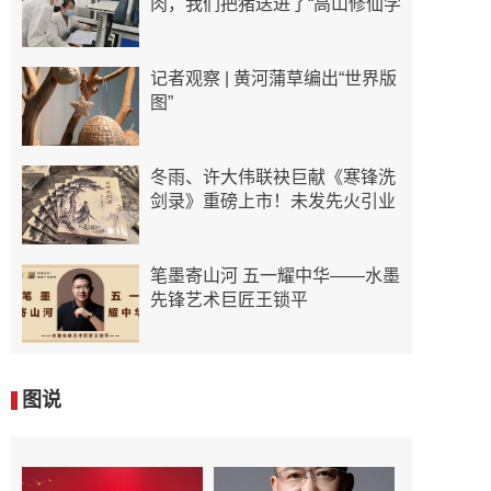
肉，我们把猪送进了“高山修仙学
记者观察 | 黄河蒲草编出“世界版
图”
冬雨、许大伟联袂巨献《寒锋洗
剑录》重磅上市！未发先火引业
笔墨寄山河 五一耀中华——水墨
先锋艺术巨匠王锁平
图说