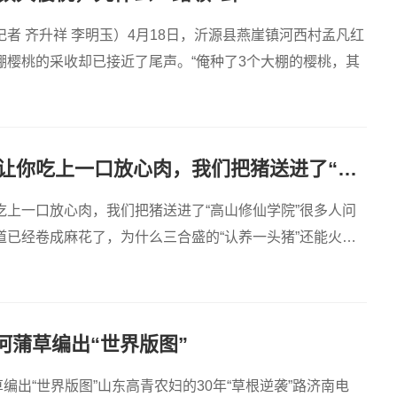
者 齐升祥 李明玉）4月18日，沂源县燕崖镇河西村孟凡红
棚樱桃的采收却已接近了尾声。“俺种了3个大棚的樱桃，其
三合盛：为了让你吃上一口放心肉，我们把猪送进了“高山修仙学院”
吃上一口放心肉，我们把猪送进了“高山修仙学院”很多人问
道已经卷成麻花了，为什么三合盛的“认养一头猪”还能火成
简单
黄河蒲草编出“世界版图”
草编出“世界版图”山东高青农妇的30年“草根逆袭”路济南电