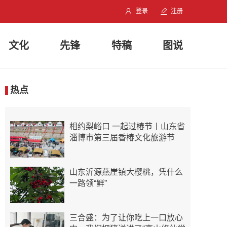
登录
注册
文化
先锋
特稿
图说
热点
相约梨峪口 一起过椿节丨山东省
淄博市第三届香椿文化旅游节
山东沂源燕崖镇大樱桃，凭什么
一路领“鲜”
三合盛：为了让你吃上一口放心