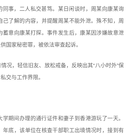
的同事，二人私交甚笃。某日闲谈时，周某向康某询
自己了解的内容，并提醒周某不能外泄。殊不知，周
为蓄意向康某打探。事件发生后，康某因涉嫌故意泄
提供国家秘密罪，被依法审查起诉。
情况，轻信旧友、放松戒备，反映出其“八小时外”保
淆私交与工作界限。
大学期间办理的通行证件和妻子到香港游玩了一天。
。年底，该单位在核查干部职工出境情况时，接到有