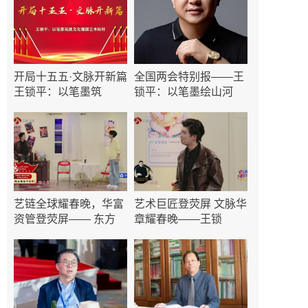
开局十五五·文脉开新篇
全国两会特别报——王
王锁平：以笔墨筑
锁平：以笔墨绘山河
艺链全球耀春晚，华富
艺术巨匠登荧屏 文脉华
资管登荧屏—— 东方
章耀春晚——王锁