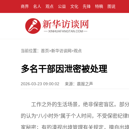
商界
名人
观点
公益
文化
先锋
特稿
图说
当前位置：首页>
新华访谈网
>
观点
多名干部因泄密被处理
2026-03-23 09:00:02
来源：晨报之声
工作之外的生活场景，绝非保密盲区。部分
的认为“八小时外”属于个人时间，不受保密纪
家秘密；有的漠视出境管理有关规定，擅自出