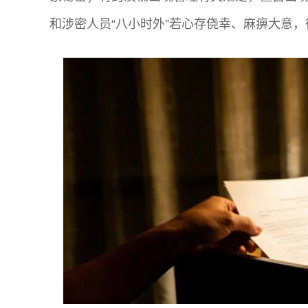
和涉密人员“八小时外”若心存侥幸、麻痹大意