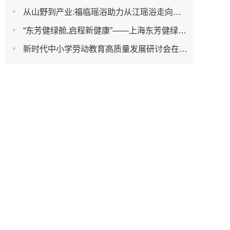
从山野到产业:福临瑶浴助力从江瑶浴走向共赢之路
“东芳健绿舱,启程新健康”——上海东芳健绿AI智能养身舱品牌发布会圆满成功
新时代中小学劳动教育高质量发展研讨会在杭州濮家小学教育集团笕新校区举办