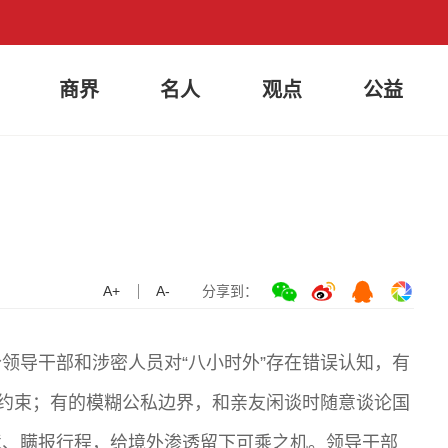
商界
名人
观点
公益
A+
A-
分享到：
领导干部和涉密人员对“八小时外”存在错误认知，有
律约束；有的模糊公私边界，和亲友闲谈时随意谈论国
境、瞒报行程，给境外渗透留下可乘之机。领导干部