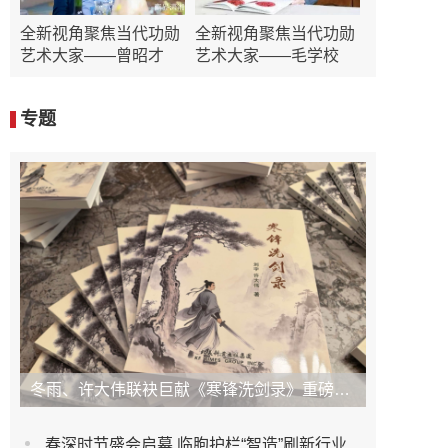
全新视角聚焦当代功勋
全新视角聚焦当代功勋
艺术大家——曾昭才
艺术大家——毛学校
专题
冬雨、许大伟联袂巨献《寒锋洗剑录》重磅上市！未发先火引业界瞩目，丹心侠骨再掀武侠热潮
春深时节盛会启幕 临朐护栏“智造”刷新行业新高度