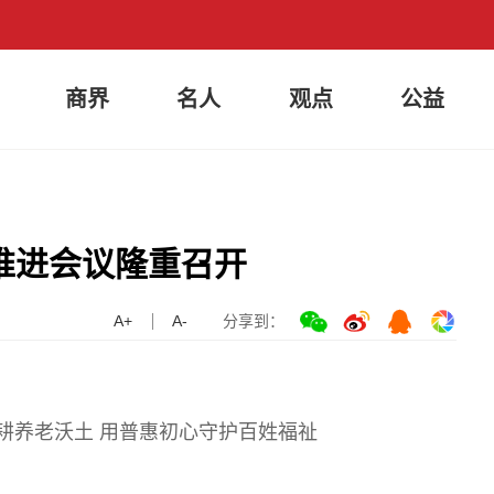
商界
名人
观点
公益
推进会议隆重召开
A+
A-
分享到：
耕养老沃土 用普惠初心守护百姓福祉