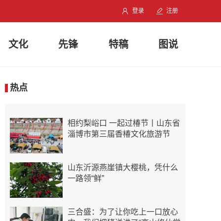
登录
注册
文化
先锋
特稿
图说
热点
相约梨峪口 一起过椿节丨山东省
淄博市第三届香椿文化旅游节
山东沂源燕崖镇大樱桃，凭什么
一路领“鲜”
三合盛：为了让你吃上一口放心