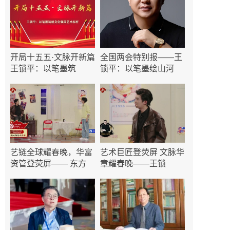
开局十五五·文脉开新篇
全国两会特别报——王
王锁平：以笔墨筑
锁平：以笔墨绘山河
艺链全球耀春晚，华富
艺术巨匠登荧屏 文脉华
资管登荧屏—— 东方
章耀春晚——王锁