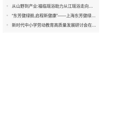
从山野到产业:福临瑶浴助力从江瑶浴走向共赢之路
“东芳健绿舱,启程新健康”——上海东芳健绿AI智能养身舱品牌发布会圆满成功
新时代中小学劳动教育高质量发展研讨会在杭州濮家小学教育集团笕新校区举办