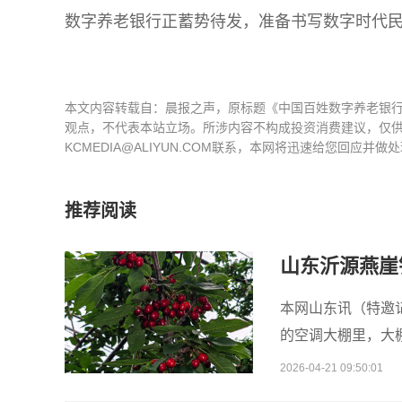
数字养老银行正蓄势待发，准备书写数字时代
本文内容转载自：晨报之声，原标题《中国百姓数字养老银
观点，不代表本站立场。所涉内容不构成投资消费建议，仅
KCMEDIA@ALIYUN.COM联系，本网将迅速给您回应并做
推荐阅读
山东沂源燕崖
本网山东讯（特邀记
的空调大棚里，大
2026-04-21 09:50:01