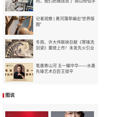
肉，我们把猪送进了“高山修仙学
记者观察 | 黄河蒲草编出“世界版
图”
冬雨、许大伟联袂巨献《寒锋洗
剑录》重磅上市！未发先火引业
笔墨寄山河 五一耀中华——水墨
先锋艺术巨匠王锁平
图说