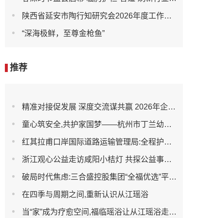
陕西省延安市陶行知研究会2026年度工作会议召开
“深海极鲜，至尊金枪鱼”
推荐
精准对接促发展 深度交流谋共赢 2026年企业投融资交流活动第二期圆满举行
童心筑安全,共护家国梦——杭州市丁兰幼儿园全民国家安全教育日宣传活动
红其拉甫口岸国际道路运输管理局:全程护航大件设备出境 筑牢跨境运输安全防线
浙江观心公益走访咸阳小桔灯 共探公益事业可持续发展新路径
破局时代焦虑:三合盛控股集团“全福优选”平台正式启航
在四季与周期之间,重新认识从江瑶浴
当“家”成为疗愈空间,福临瑶浴让从江瑶浴走进日常生活