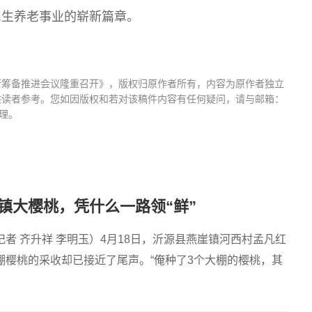
民生养老事业的崭新篇章。
行筹备推进会议隆重召开》，版权归原作者所有，内容为原作者独立
供读者参考。您如因版权和若对该稿件内容有任何疑问，请与邮箱：
处理。
镇大樱桃，凭什么一路领“鲜”
者 齐升祥 李明玉）4月18日，沂源县燕崖镇河西村孟凡红
棚樱桃的采收却已接近了尾声。“俺种了3个大棚的樱桃，其