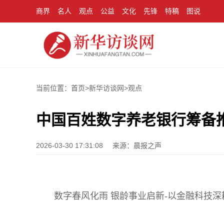
商界
名人
观点
公益
文化
先锋
特稿
图说
当前位置：首页>
新华访谈网
>
观点
中国百姓数字养老银行筹备
2026-03-30 17:31:08
来源：晨报之声
数字春风化雨 银龄事业启新-以金融科技深