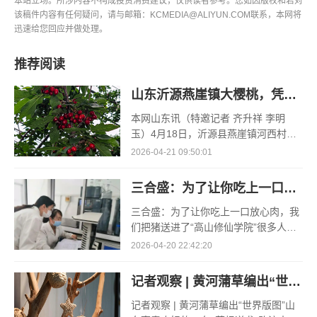
本站立场。所涉内容不构成投资消费建议，仅供读者参考。您如因版权和若对
该稿件内容有任何疑问，请与邮箱：KCMEDIA@ALIYUN.COM联系，本网将
迅速给您回应并做处理。
推荐阅读
山东沂源燕崖镇大樱桃，凭什么一路领“鲜”
本网山东讯（特邀记者 齐升祥 李明
玉）4月18日，沂源县燕崖镇河西村孟
凡红的空调大棚里，大棚樱桃的采收却
2026-04-21 09:50:01
已接近了尾声。“俺种了3个大棚的樱
桃，其
三合盛：为了让你吃上一口放心肉，我们把猪送进了“高山修仙学院”
三合盛：为了让你吃上一口放心肉，我
们把猪送进了“高山修仙学院”很多人问
我，现在的生鲜赛道已经卷成麻花了，
2026-04-20 22:42:20
为什么三合盛的“认养一头猪”还能火成
这样？答案其实很简单
记者观察 | 黄河蒲草编出“世界版图”
记者观察 | 黄河蒲草编出“世界版图”山