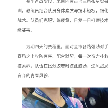
赛前备战阶段，来自内蒙古乌兰察布卓资
训。教练员结合队员身体素质与技术短板，细
战术。队员们克服训练疲惫，日复一日打磨技
级赛事。
为期四天的赛程里，面对全市各路强劲对
赛场之上攻防有序、配合默契，每一次奋力扑
技素养。队伍在比分胶着时彼此鼓劲，逆风战
言弃的青春风貌。