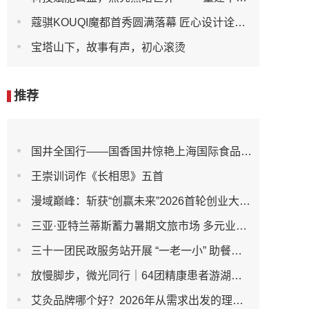
蔻骐KOUQI魔都首秀圆满落幕 匠心设计诠释现代服饰新美学
宝塔山下，故事有声，初心滚烫
推荐
国井全国行——国香国井惊艳上海国际食品展，圈粉全球客商
王崇训词作《长相思》五首
漫域巅峰：斩获“创赢未来”2026首轮创业大赛第一名，成为耀眼的明星项目
三亚·亚特兰蒂斯蓄力暑期文旅市场 多元业态升级赋能高品质亲子度假
三十一团民政服务站开展 “一老一小” 助餐关爱服务活动
放慢脚步，微光同行｜64团精康患者游湖踏青活动圆满举行
艾灸品牌哪个好？2026年从需求出发的理性选购指南