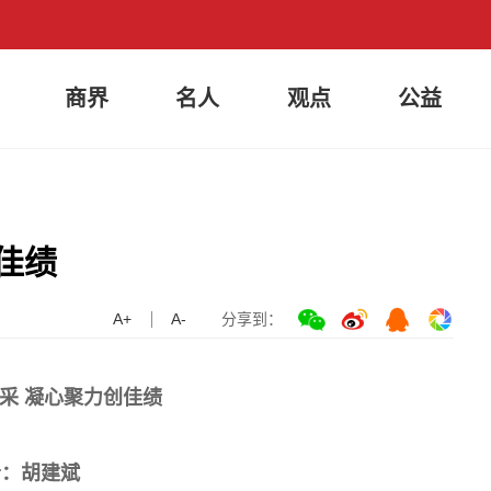
商界
名人
观点
公益
佳绩
A+
A-
分享到：
采 凝心聚力创佳绩
者：胡建斌