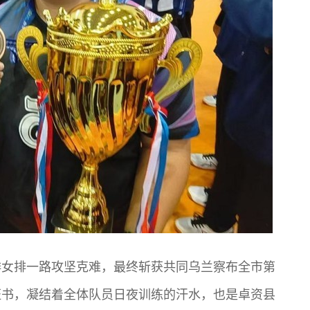
排女排一路攻坚克难，最终斩获共同乌兰察布全市第
证书，凝结着全体队员日夜训练的汗水，也是卓资县