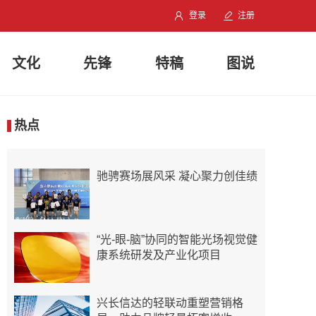
登录
注册
文化
先锋
特稿
图说
热点
驰骋赛场展风采 凝心聚力创佳绩
“光-眼-脑”协同的智能光场视觉健
康系统研发及产业化项目
兴长信达的轻联动重塑营销格