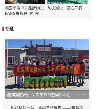
德国高端户外品牌DEE
防灾减灾，童心同行
PANS携折叠自行车正
专题
党建领航暖民心 古尔邦节慰问传温情
​科技赋能公益，点亮黑暗世界 ——“重建不被遗忘的光” 公益眼健康盛典在嘉兴圆满举办