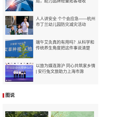
局，助力品牌轻量拓客增收
人人讲安全 个个会应急——杭州
市丁兰幼儿园防灾减灾活动
端午艾灸真的有用吗？从科学和
传统养生角度把这件事说清楚
以旅为媒连滁沪 同心共筑家乡情
| 安行兔文旅助力上海市滁
图说