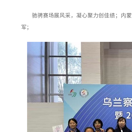
驰骋赛场展风采，凝心聚力创佳绩；内蒙
军；