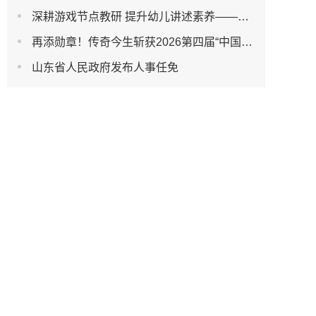
深耕游戏节点教研 提升幼儿讲述素养——杭州市丁兰幼儿园2025学年第二学期5月园本研修
再添勋章！传奇今生斩获2026第四届“中国制造·消费者信赖品牌”
山东省人民政府发布人事任免