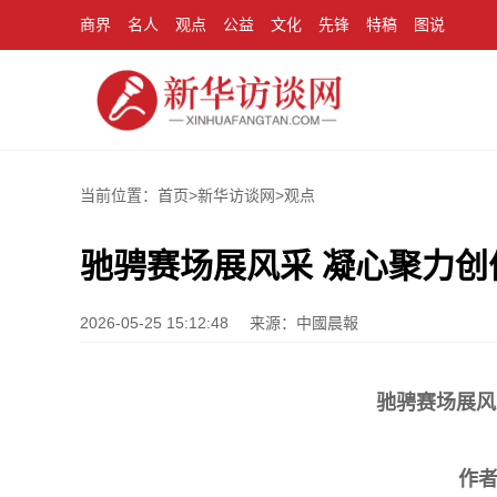
商界
名人
观点
公益
文化
先锋
特稿
图说
当前位置：首页>
新华访谈网
>
观点
驰骋赛场展风采 凝心聚力创
2026-05-25 15:12:48
来源：中國晨報
驰骋赛场展风
作