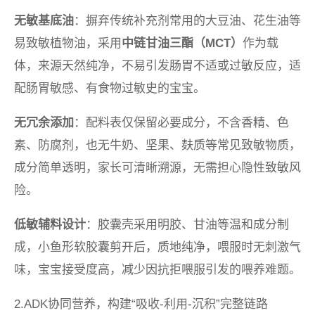
无敏基底油
：摒弃传统补充剂常用的大豆油、花生油等
易致敏植物油，采用
中链甘油三酯（MCT）
作为载
体，来源天然纯净，不易引发肠胃不适或过敏反应，适
配肠胃敏感、有食物过敏史的宝宝。
无冗余添加
：配料表仅保留必要成分，不含香精、色
素、防腐剂，也无牛奶、坚果、麸质等常见致敏物质，
成分简单透明，家长可清晰溯源，无需担心隐性致敏风
险。
低敏辅料设计
：胶囊壳采用明胶、甘油等温和成分制
成，小鱼形软胶囊剪开后，质地纯净，喂服时无刺激气
味，宝宝接受度高，减少因抗拒喂服引发的喂养难题。
2.ADK协同营养，构建“吸收-利用-沉积”完整链路