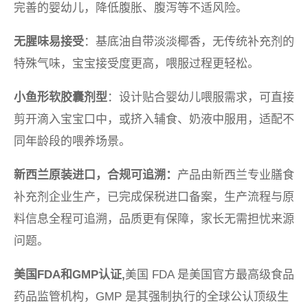
完善的婴幼儿，降低腹胀、腹泻等不适风险。
无腥味易接受
：基底油自带淡淡椰香，无传统补充剂的
特殊气味，宝宝接受度更高，喂服过程更轻松。
小鱼形软胶囊剂型
：设计贴合婴幼儿喂服需求，可直接
剪开滴入宝宝口中，或挤入辅食、奶液中服用，适配不
同年龄段的喂养场景。
新西兰原装进口，合规可追溯：
产品由新西兰专业膳食
补充剂企业生产，已完成保税进口备案，生产流程与原
料信息全程可追溯，品质更有保障，家长无需担忧来源
问题。
美国FDA和GMP认证,
美国 FDA 是美国官方最高级食品
药品监管机构，GMP 是其强制执行的全球公认顶级生