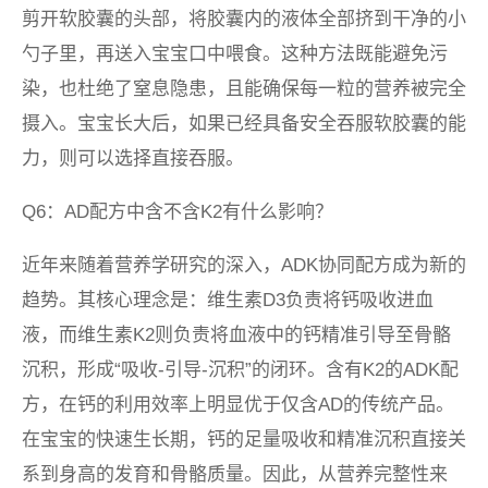
剪开软胶囊的头部，将胶囊内的液体全部挤到干净的小
勺子里，再送入宝宝口中喂食。这种方法既能避免污
染，也杜绝了窒息隐患，且能确保每一粒的营养被完全
摄入。宝宝长大后，如果已经具备安全吞服软胶囊的能
力，则可以选择直接吞服。
Q6：AD配方中含不含K2有什么影响？
近年来随着营养学研究的深入，ADK协同配方成为新的
趋势。其核心理念是：维生素D3负责将钙吸收进血
液，而维生素K2则负责将血液中的钙精准引导至骨骼
沉积，形成“吸收-引导-沉积”的闭环。含有K2的ADK配
方，在钙的利用效率上明显优于仅含AD的传统产品。
在宝宝的快速生长期，钙的足量吸收和精准沉积直接关
系到身高的发育和骨骼质量。因此，从营养完整性来