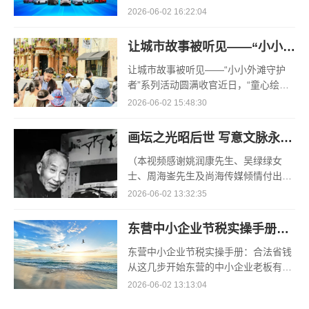
暨全系产品推介会，面向全球正式推出
2026-06-02 16:22:04
全新易至EV3。新车以超100项升级和
全系标配L2级智能驾
让城市故事被听见——“小小外滩守护者”系列活动圆满收官
让城市故事被听见——“小小外滩守护
者”系列活动圆满收官近日，“童心绘美
寻韵中国”——第七届少儿视觉艺术节
2026-06-02 15:48:30
·“小小外滩守护者”系列活动圆满收官。
期间，以外
画坛之光昭后世 写意文脉永流传
（本视频感谢姚润康先生、吴绿绿女
士、周海崟先生及尚海传媒倾情付出）
——纪念海派宗师谢之光诞辰127周
2026-06-02 13:32:35
年、逝世50周年主题活动圆满举办春和
景明，翰墨传情。2026年5月
东营中小企业节税实操手册：合法省钱从这几步开始
东营中小企业节税实操手册：合法省钱
从这几步开始东营的中小企业老板有一
个普遍的认知误区：节税是大公司的
2026-06-02 13:13:04
事，小公司老老实实交税就行。实际上