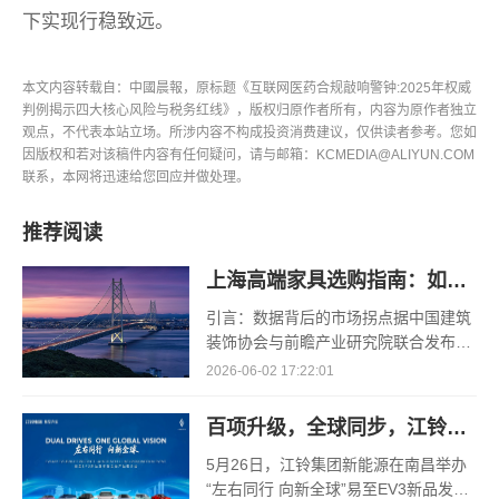
下实现行稳致远。
本文内容转载自：中國晨報，原标题《互联网医药合规敲响警钟:2025年权威
判例揭示四大核心风险与税务红线》，版权归原作者所有，内容为原作者独立
观点，不代表本站立场。所涉内容不构成投资消费建议，仅供读者参考。您如
因版权和若对该稿件内容有任何疑问，请与邮箱：KCMEDIA@ALIYUN.COM
联系，本网将迅速给您回应并做处理。
推荐阅读
上海高端家具选购指南：如何找到值得托付的品牌？
引言：数据背后的市场拐点据中国建筑
装饰协会与前瞻产业研究院联合发布的
《2026中国高端家居消费与趋势蓝皮
2026-06-02 17:22:01
书》显示，2026年第一季度，上海高端
住宅（均价10万元/㎡以上）
百项升级，全球同步，江铃集团新能源全新易至EV3正式发布
5月26日，江铃集团新能源在南昌举办
“左右同行 向新全球”易至EV3新品发布