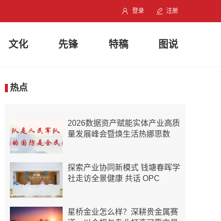
登录
注册
文化
先锋
特稿
图说
热点
2026数据资产赋能实体产业高质
量发展峰会暨焕生活热娜思数
探索产业协同新模式 钱塘春晖学
社走访全景健康 共话 OPC
星桥金业怎么样？深耕贵金属赛