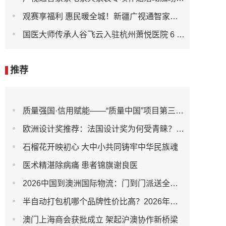
观赛享福利 惠民暖全城！新疆广视通智家携手新扬电器倾情助力2026“同心杯”疆超足球赛
国医大师传承人谷飞云入驻杭州萧悦医院 6 月 13 日开诊服务萧山滨江群众
推荐
质量强国·信用赋能——“质量中国”项目第三期成都茶叙会成功举行
欧洲设计奖推荐：法国设计奖为何受青睐？以Santoker SK咖啡烟雾净化器为例
石榴花开映初心 大中小共同铸牢中华民族魂
医术精湛除病痛 患者锦旗谢良医
2026中国到澳洲国际物流：门到门派送全攻略，省心直达！
半自动打包机哪个品牌性价比高？2026年源头厂家怎么选才不踩坑！
澳门上海商会获批成立 架起沪澳协作新桥梁