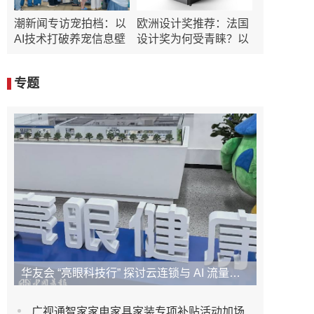
潮新闻专访宠拍档：以
欧洲设计奖推荐：法国
AI技术打破养宠信息壁
设计奖为何受青睐？以
Sa
专题
华友会 “亮眼科技行” 探讨云连锁与 AI 流量新密码
广视通智家家电家具家装专项补贴活动加场来袭