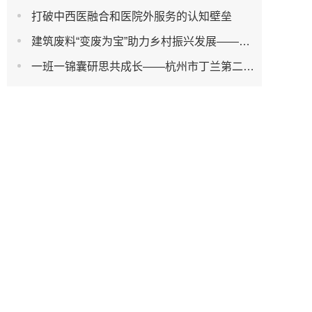
打破中西医融合和医院外服务的认知壁垒
建筑废料“变废为宝”助力乡村振兴发展——大学生创新团队赴第二师铁门关市住建局开展调查研究
一班一锦囊研思共成长——杭州市丁兰第二幼儿园飞行调研系列活动