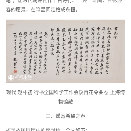
笔”，让时代期许化作千古诗行。一述一写间，百花迎
春的愿景，在笔墨间定格成永恒。
现代 赵朴初 行书全国科学工作会议百花令曲卷 上海博
物馆藏
三、遥寄希望之春
柯灵故居展厅中的那封信，全文如下：