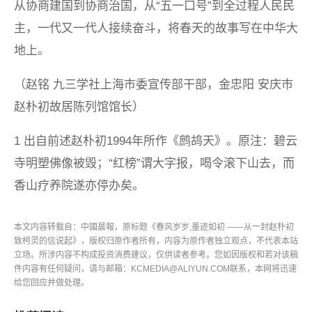
从协商建国到协商治国，从“五一口号”到全过程人民民
主，一代又一代人接续奋斗，将春天的故事写在中华大
地上。
（赵铭 九三学社上海市委宣传部干部，金忠阳 安庆市
赵朴初故居陈列馆馆长）
1 出自前述赵朴初1994年所作《鹧鸪天》。原注：碧云
寺明塑佛像被毁；“红榜”谓大字报，喝令滚下山去，而
香山疗养院遂亦停办矣。
本文内容转载自：中國晨報，原标题《春风岁岁,墨迹如初 ——从一封赵朴初
致柯灵的信说起》，版权归原作者所有，内容为原作者独立观点，不代表本站
立场。所涉内容不构成投资消费建议，仅供读者参考。您如因版权和若对该稿
件内容有任何疑问，请与邮箱：KCMEDIA@ALIYUN.COM联系，本网将迅速
给您回应并做处理。