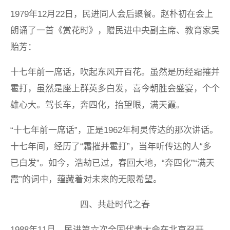
1979年12月22日，民进同人会后聚餐。赵朴初在会上
朗诵了一首《赏花时》，赠民进中央副主席、教育家吴
贻芳：
十七年前一席话，吹起东风开百花。虽然是历经霜摧并
雹打，虽然是座上群英多白发，喜今朝胜会盛宴，个个
雄心大。驾长车，奔四化，抬望眼，满天霞。
“十七年前一席话”，正是1962年柯灵传达的那次讲话。
十七年间，经历了“霜摧并雹打”，当年听传达的人“多
已白发”。如今，浩劫已过，春回大地，“奔四化”“满天
霞”的词中，蕴藏着对未来的无限希望。
四、共赴时代之春
1988年11月，民进第六次全国代表大会在北京召开。