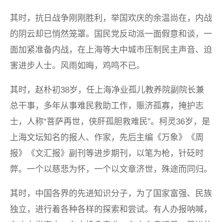
其时，抗日战争刚刚胜利，举国欢庆的余温尚在，内战
的阴云却已悄然笼罩。国民党反动派一面假意和谈，一
面加紧准备内战，在上海等大中城市压制民主声音、迫
害进步人士。风雨如晦，鸡鸣不已。
其时，赵朴初38岁，任上海净业孤儿教养院副院长兼
总干事，多年从事难民救助工作，赈济孤寡，掩护志
士，人称“菩萨再世，侠肝孤胆救难民”。柯灵36岁，是
上海文坛知名的报人、作家，先后主编《万象》《周
报》《文汇报》副刊等进步期刊，以笔为枪，针砭时
弊。一个以慈悲为怀，一个以文章济世，殊途而同归。
其时，中国各界的先进知识分子，为了国家富强、民族
独立，进行着各种各样的探索和尝试。有人办报呐喊，