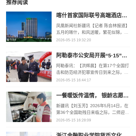
推荐阅读
喀什首家国际联号高端酒店东城假日酒店盛大开业
凤凰新闻社新疆讯【记者 陈会林报道】
五月的喀什，和风送暖，繁花似锦，丝
路古城处处洋溢着蓬勃生机。暖阳铺洒
2026-05-15 19:32:20
在古城街巷与东城新貌之上，沙枣花香
沁人心脾，桑葚缀满枝头，
阿勒泰市公安局开展“5·15”打击和防范经济犯罪集中宣传活动
阿勒泰讯：【洪辉晨】在第17个全国打
击和防范经济犯罪宣传日到来之际，为
切实筑牢经济金融安全防线，全力守护
2026-05-15 16:44:17
人民群众的“钱袋子”，维护社会经济秩
序稳定，5月15日，阿勒泰
一餐暖饭传温情， 银龄志愿护初心
新疆讯【刘玉芳】2026年5月14日，在
第36个全国助残日来临之际，二师迎宾
街道辖区内，迎宾街道民政服务站联合
2026-05-15 16:28:09
迎宾街道河北花苑社区，以社会工作专
业服务理念为指引，携手铁
​浙江金融职业学院货币文化节活化宋韵非遗 普及金融文脉