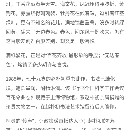
灯，丁香花洒着半天雪。海棠花，凤冠压得腰肢折，紫
荆花，赤露烧得珊瑚裂，牡丹花在候着缺，逗引着红茎
绿叶。更有不知名的花儿，满地锦茵重叠。没多时转绿
回黄，猛来了无边春色。春色，问东风一例吹来，怎有
这百般差别？百般差别，却又是一般喜悦。
满纸繁花，正是对“百花齐放”最形象的呼应；“无边春
色”，熔铸了多少期许与喜悦。
1985年，七十九岁的赵朴初重书此作，书法已臻化
境，笔圆墨润、酣畅淋漓。该《行书全国科学工作会议
百花令曲卷》现藏于上海博物馆，系赵朴初亲属捐赠的
珍贵文物之一，在赵朴初书法艺术馆留待后人瞻仰。
柯灵的“传声”，让政策暖意抵达人心；赵朴初的“落