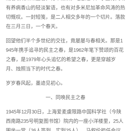
有养病香山的轻淡絮语，也有对多米尼加革命风涛的热
切慨叹。一封短笺，是二人相交多年的一个切片。落款
在三月三日，一个春天。
回望他们半个多世纪的交往，竟屡屡与春相关。那是1
945年携手追寻的民主之春，是1962年笔下赞颂的百花
之春，是1979年心头追忆的希望之春，更是穿越岁
月、烛照当下的时代之春。
岁岁春风起，墨迹见初心。
一、同唤民主之春
1945年12月30日，上海爱麦虞限路中国科学社（今陕
西南路235号明复图书馆）院内的一座小洋楼里，25人
围坐一堂（26人签到，实到25人）。马叙伦担任会议