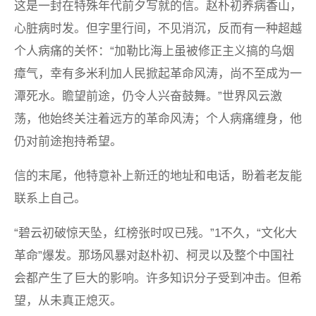
这是一封在特殊年代前夕写就的信。赵朴初养病香山，
心脏病时发。但字里行间，不见消沉，反而有一种超越
个人病痛的关怀：“加勒比海上虽被修正主义搞的乌烟
瘴气，幸有多米利加人民掀起革命风涛，尚不至成为一
潭死水。瞻望前途，仍令人兴奋鼓舞。”世界风云激
荡，他始终关注着远方的革命风涛；个人病痛缠身，他
仍对前途抱持希望。
信的末尾，他特意补上新迁的地址和电话，盼着老友能
联系上自己。
“碧云初破惊天坠，红榜张时叹已残。”1不久，“文化大
革命”爆发。那场风暴对赵朴初、柯灵以及整个中国社
会都产生了巨大的影响。许多知识分子受到冲击。但希
望，从未真正熄灭。