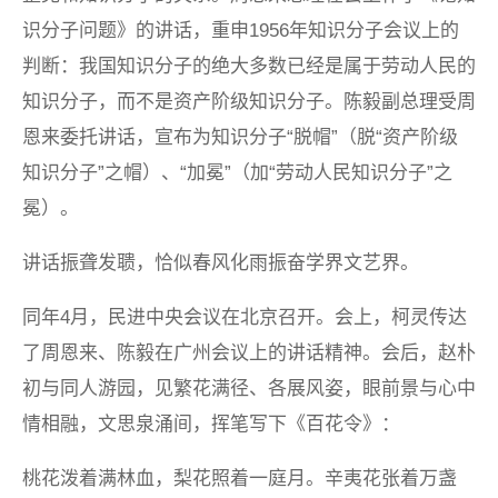
识分子问题》的讲话，重申1956年知识分子会议上的
判断：我国知识分子的绝大多数已经是属于劳动人民的
知识分子，而不是资产阶级知识分子。陈毅副总理受周
恩来委托讲话，宣布为知识分子“脱帽”（脱“资产阶级
知识分子”之帽）、“加冕”（加“劳动人民知识分子”之
冕）。
讲话振聋发聩，恰似春风化雨振奋学界文艺界。
同年4月，民进中央会议在北京召开。会上，柯灵传达
了周恩来、陈毅在广州会议上的讲话精神。会后，赵朴
初与同人游园，见繁花满径、各展风姿，眼前景与心中
情相融，文思泉涌间，挥笔写下《百花令》：
桃花泼着满林血，梨花照着一庭月。辛夷花张着万盏