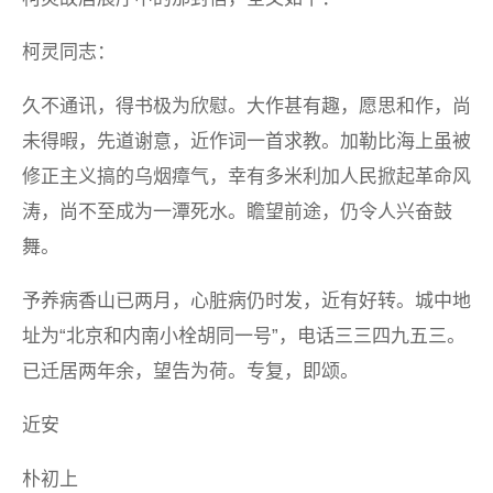
柯灵同志：
久不通讯，得书极为欣慰。大作甚有趣，愿思和作，尚
未得暇，先道谢意，近作词一首求教。加勒比海上虽被
修正主义搞的乌烟瘴气，幸有多米利加人民掀起革命风
涛，尚不至成为一潭死水。瞻望前途，仍令人兴奋鼓
舞。
予养病香山已两月，心脏病仍时发，近有好转。城中地
址为“北京和内南小栓胡同一号”，电话三三四九五三。
已迁居两年余，望告为荷。专复，即颂。
近安
朴初上